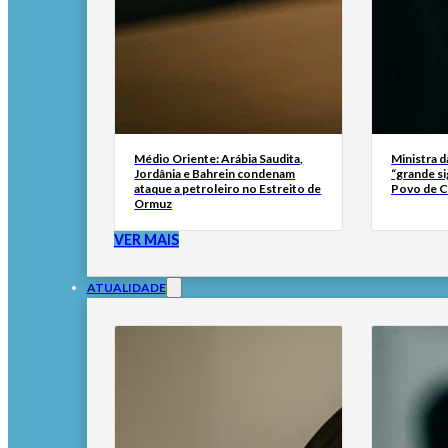
Médio Oriente: Arábia Saudita,
Ministra d
Jordânia e Bahrein condenam
“grande si
ataque a petroleiro no Estreito de
Povo de 
Ormuz
VER MAIS
ATUALIDADE