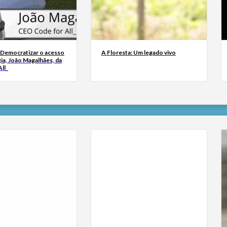
 Democratizar o acesso
A Floresta: Um legado vivo
ia, João Magalhães, da
ll_