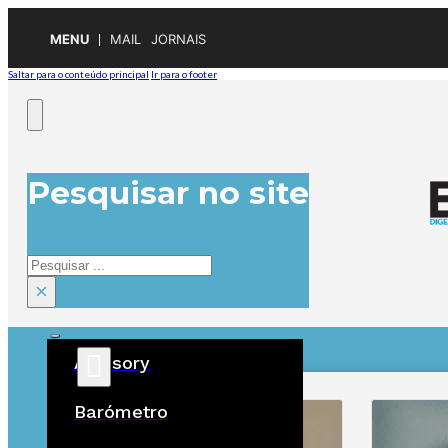
MENU
MAIL
JORNAIS
Saltar para o conteúdo principal
Ir para o footer
Pesquisar no site
Pesquisar
×
Advisory
ÚLTIMAS
Barómetro