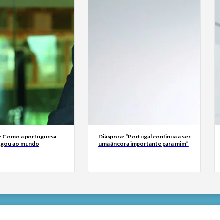
a: Como a portuguesa
Diáspora: “Portugal continua a ser
egou ao mundo
uma âncora importante para mim”