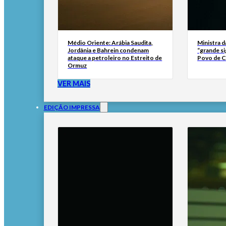
Médio Oriente: Arábia Saudita,
Ministra d
Jordânia e Bahrein condenam
“grande si
ataque a petroleiro no Estreito de
Povo de 
Ormuz
VER MAIS
EDIÇÃO IMPRESSA