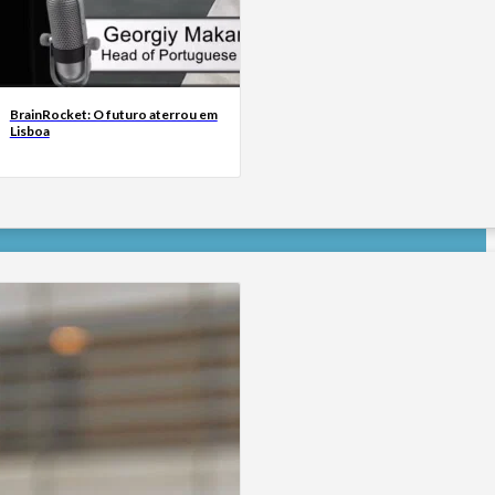
BrainRocket: O futuro aterrou em
Lisboa