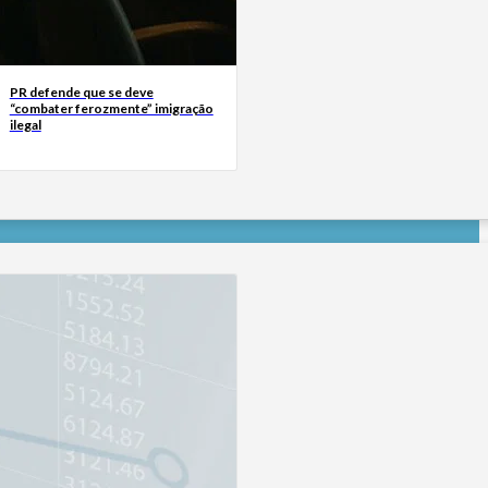
PR defende que se deve
“combater ferozmente” imigração
ilegal