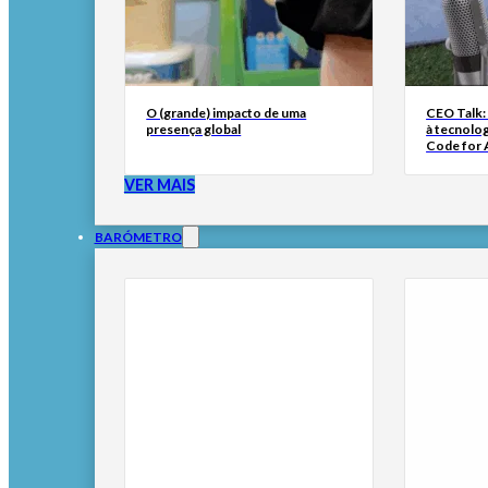
O (grande) impacto de uma
CEO Talk:
presença global
à tecnolog
Code for A
VER MAIS
BARÓMETRO