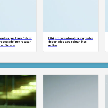
sidera que Fauci “talvez
EUA procuram localizar migrantes
processado” por recusar
deportados para cobrar-lhes
 no Senado
multas