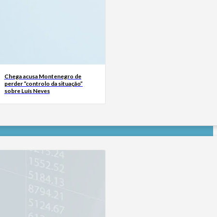
Chega acusa Montenegro de
perder “controlo da situação”
sobre Luís Neves