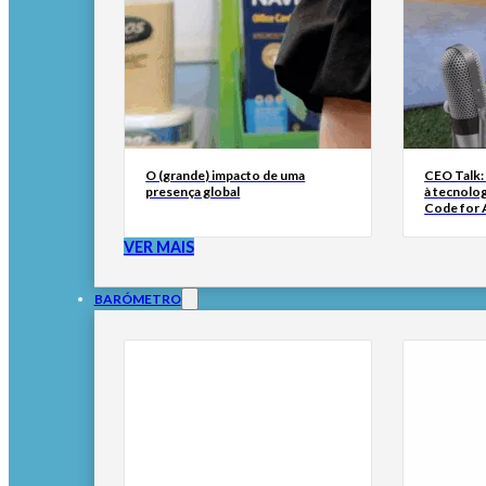
O (grande) impacto de uma
CEO Talk:
presença global
à tecnolog
Code for A
VER MAIS
BARÓMETRO