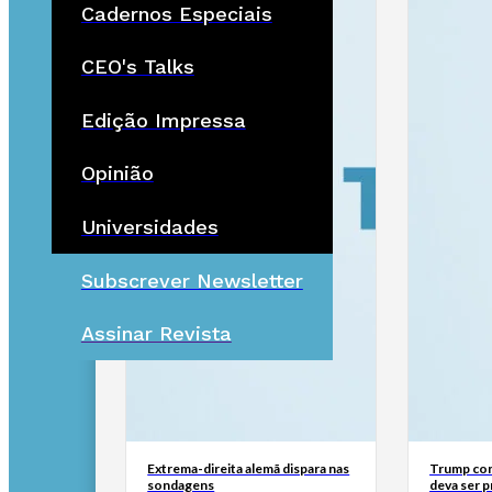
Cadernos Especiais
CEO's Talks
Edição Impressa
Opinião
Universidades
Subscrever Newsletter
Assinar Revista
Extrema-direita alemã dispara nas
Trump con
sondagens
deva ser 