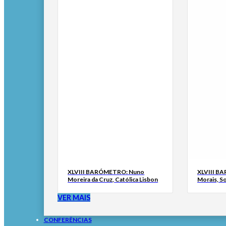
XLVIII BARÓMETRO: Nuno
XLVIII B
Moreira da Cruz, Católica Lisbon
Morais, S
VER MAIS
CONFERÊNCIAS