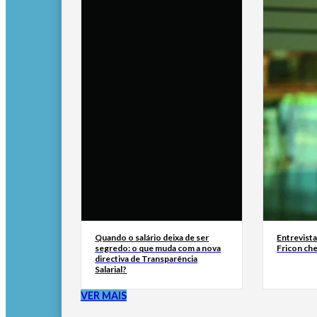
Quando o salário deixa de ser
Entrevist
segredo: o que muda com a nova
Fricon ch
directiva de Transparência
Salarial?
VER MAIS