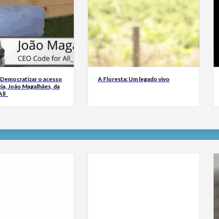
 Democratizar o acesso
A Floresta: Um legado vivo
ia, João Magalhães, da
ll_