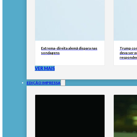
Extrema-direita alemã dispara nas
Trump con
sondagens
deva ser 
responder
VER MAIS
EDIÇÃO IMPRESSA