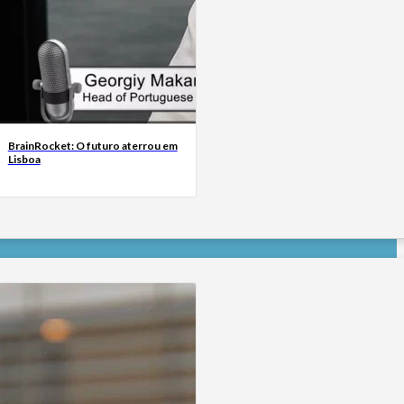
BrainRocket: O futuro aterrou em
Lisboa