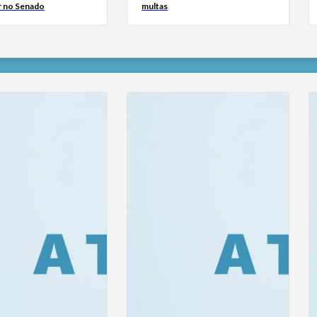
 no Senado
multas