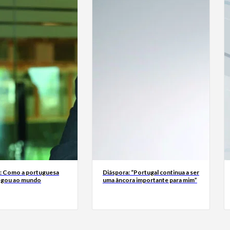
a: Como a portuguesa
Diáspora: “Portugal continua a ser
egou ao mundo
uma âncora importante para mim”