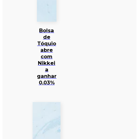
Bolsa
de
Tóquio
abre
com
Nikkei
a
ganhar
0,03%