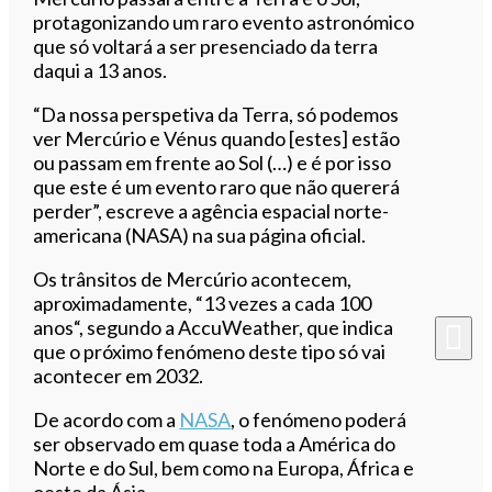
protagonizando um raro evento astronómico
que só voltará a ser presenciado da terra
daqui a 13 anos.
“Da nossa perspetiva da Terra, só podemos
ver Mercúrio e Vénus quando [estes] estão
ou passam em frente ao Sol (…) e é por isso
que este é um evento raro que não quererá
perder”, escreve a agência espacial norte-
americana (NASA) na sua página oficial.
Os trânsitos de Mercúrio acontecem,
aproximadamente, “13 vezes a cada 100
anos“, segundo a AccuWeather, que indica
que o próximo fenómeno deste tipo só vai
acontecer em 2032.
De acordo com a
NASA
, o fenómeno poderá
ser observado em quase toda a América do
Norte e do Sul, bem como na Europa, África e
oeste da Ásia.