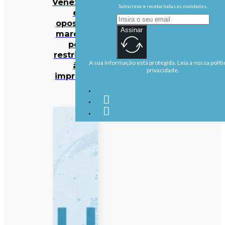
Venezuela
Subscreva e receba todas as novidades.
e
oposição
Assinar
marcado
por
restrições
A sua informação está protegida. Leia a nossa políti
à
privacidade.
imprensa