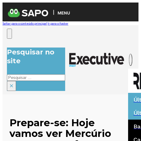
MENU
Saltar para o conteúdo principal
Ir para o footer
Pesquisar no
site
Pesquisar
×
Úl
Úl
Prepare-se: Hoje
Ba
vamos ver Mercúrio
Ca