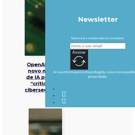
Newsletter
Subscreva e receba todas as novidades.
Assinar
OpenAI pausa
novo modelo
A sua informação está protegida. Leia a nossa políti
de IA por risco
privacidade.
“crítico” de
cibersegurança