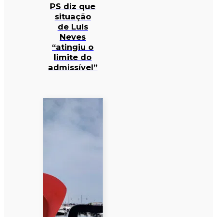
PS diz que
situação
de Luís
Neves
“atingiu o
limite do
admissível”