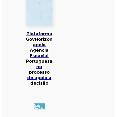
Plataforma
GovHorizon
apoia
Agência
Espacial
Portuguesa
no
processo
de apoio à
decisão
Mais
Notícias