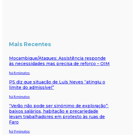
Mais Recentes
Moçambique/Ataques: Assistência responde
às necessidades mas precisa de reforço – OIM
há 8 minutos
PS diz que situação de Luís Neves “atingiu o
limite do admissível”
há 8 minutos
“Verão não pode ser sinónimo de exploração”:
baixos salários, habitação e precariedade
levam trabalhadores em protesto às ruas de
Faro
há 9 minutos