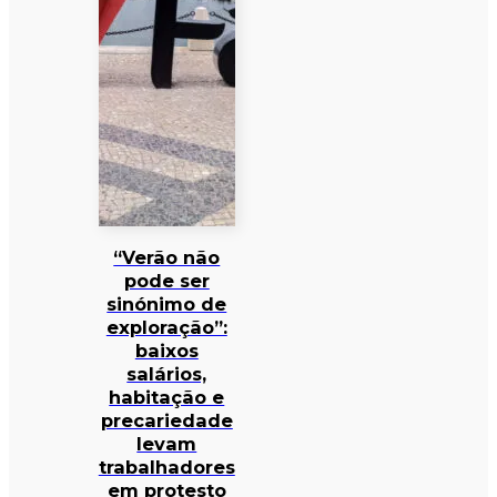
“Verão não
pode ser
sinónimo de
exploração”:
baixos
salários,
habitação e
precariedade
levam
trabalhadores
em protesto