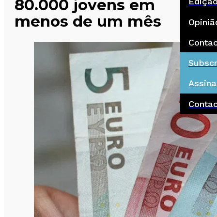
80.000 jovens em
Ediçã
menos de um mês
Opiniã
Conta
Subscr
Assina
Conta