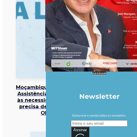
ASSINAR
Moçambique/Ataques:
Assistência responde
Newsletter
às necessidades mas
precisa de reforço –
OIM
Subscreva e receba todas as novidades.
Assinar