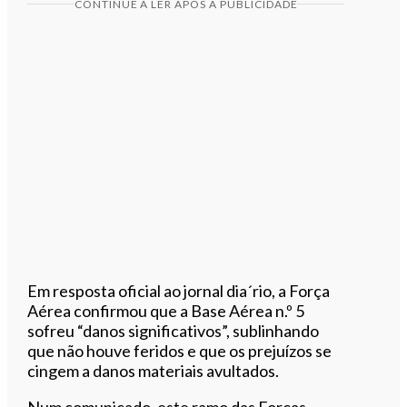
CONTINUE A LER APÓS A PUBLICIDADE
Em resposta oficial ao jornal dia´rio, a Força
Aérea confirmou que a Base Aérea n.º 5
sofreu “danos significativos”, sublinhando
que não houve feridos e que os prejuízos se
cingem a danos materiais avultados.
Num comunicado, este ramo das Forças