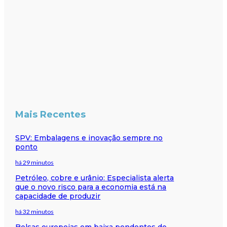
Mais Recentes
SPV: Embalagens e inovação sempre no
ponto
há 29 minutos
Petróleo, cobre e urânio: Especialista alerta
que o novo risco para a economia está na
capacidade de produzir
há 32 minutos
Bolsas europeias em baixa pendentes do