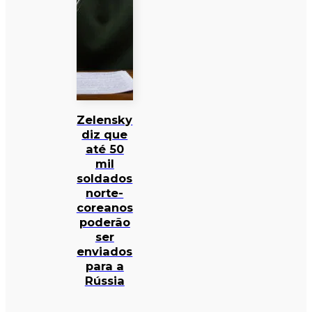
Zelensky
diz que
até 50
mil
soldados
norte-
coreanos
poderão
ser
enviados
para a
Rússia