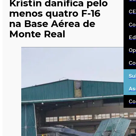
Kristin danifica pelo
menos quatro F-16
CE
na Base Aérea de
Co
Monte Real
Ed
Op
Co
Su
As
Co