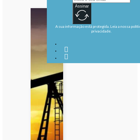
Assinar
A sua informação está protegida. Leia a nossa políti
privacidade.