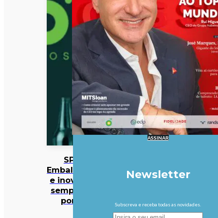
ASSINAR
SPV:
Embalagens
Newsletter
e inovação
sempre no
ponto
Subscreva e receba todas as novidades.