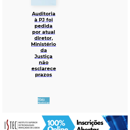
Auditoria
à PJ foi
pedida
por atual
diretor,
Ministério
da
Justiça
não
esclarece
prazos
Mais
Notícias