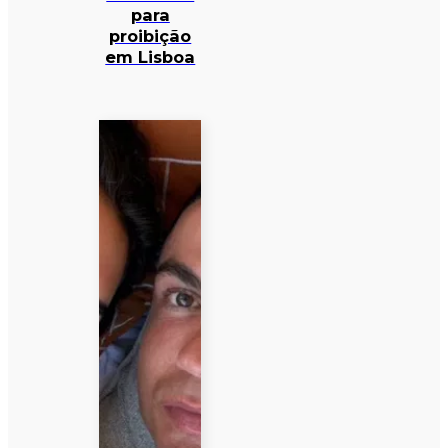
para
proibição
em Lisboa