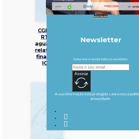
ASSINAR
CGI da
RTP
Newsletter
aguarda
relatório
final da
Subscreva e receba todas as novidades.
IGF
Assinar
A sua informação está protegida. Leia a nossa políti
privacidade.