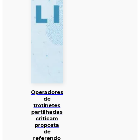
Operadores
de
trotinetes
partilhadas
criticam
proposta
de
referendo