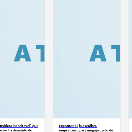
sidera inaceitável” que
ExxonMobil já escolheu
se tenha demitido do
empreiteiro para megaprojeto de