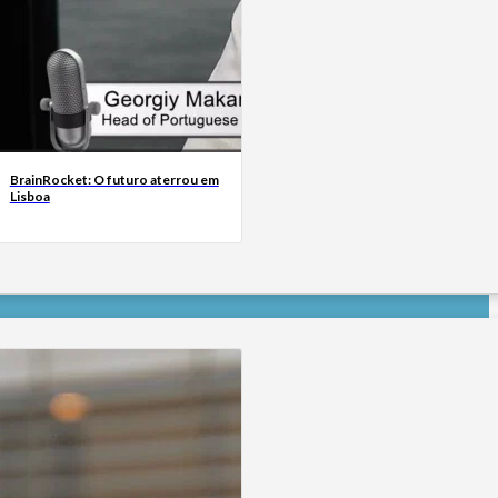
BrainRocket: O futuro aterrou em
Lisboa