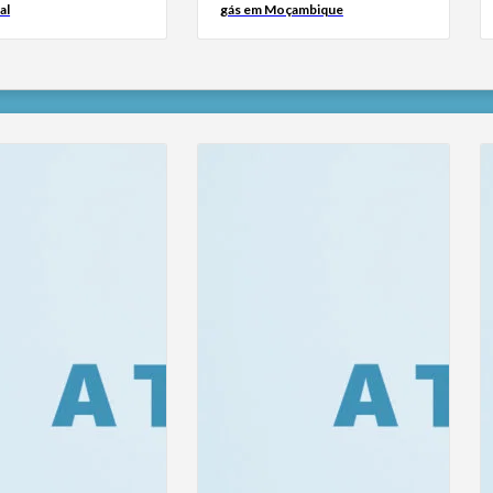
al
gás em Moçambique