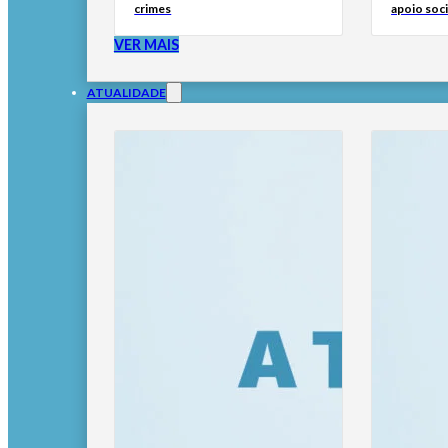
crimes
apoio soci
VER MAIS
ATUALIDADE