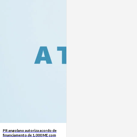
PR angolano autoriza acordo de
financiamento de 1.000 ME com