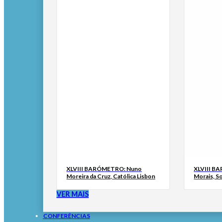
XLVIII BARÓMETRO: Nuno
XLVIII B
Moreira da Cruz, Católica Lisbon
Morais, S
VER MAIS
CONFERÊNCIAS