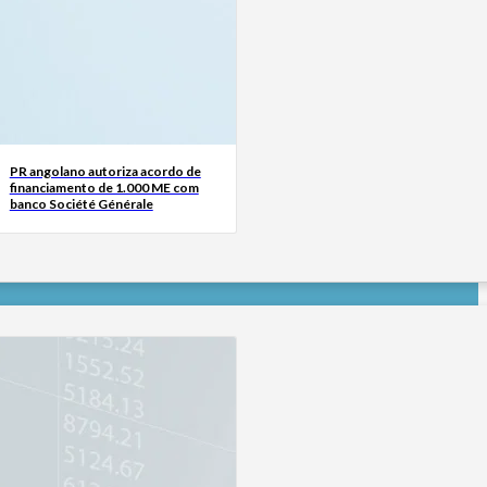
PR angolano autoriza acordo de
financiamento de 1.000 ME com
banco Société Générale