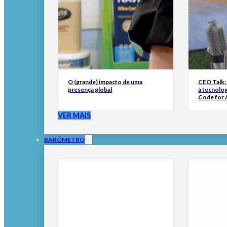
O (grande) impacto de uma
CEO Talk:
presença global
à tecnolog
Code for A
VER MAIS
BARÓMETRO