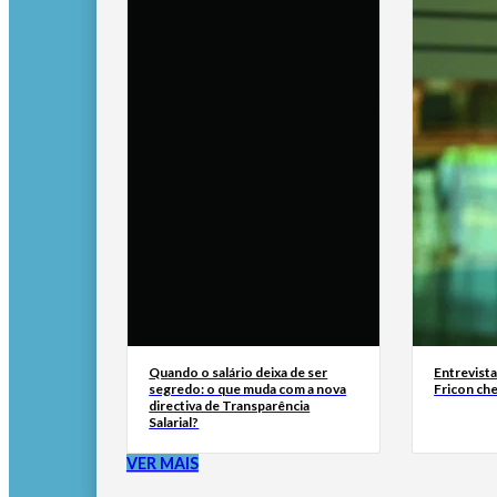
Quando o salário deixa de ser
Entrevist
segredo: o que muda com a nova
Fricon ch
directiva de Transparência
Salarial?
VER MAIS