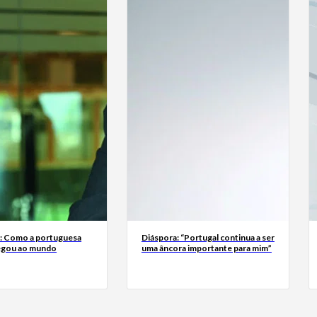
a: Como a portuguesa
Diáspora: “Portugal continua a ser
egou ao mundo
uma âncora importante para mim”