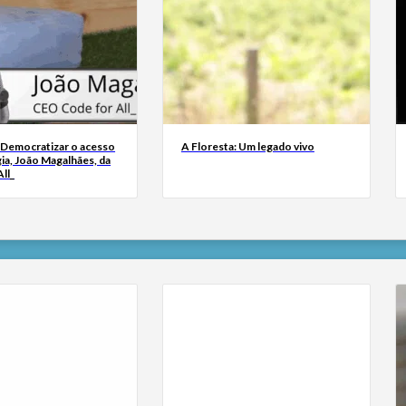
 Democratizar o acesso
A Floresta: Um legado vivo
ia, João Magalhães, da
ll_