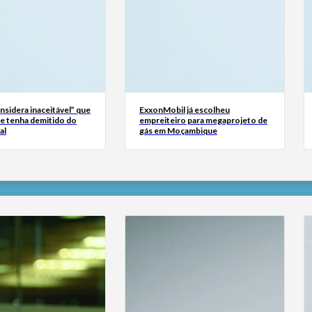
sidera inaceitável” que
ExxonMobil já escolheu
se tenha demitido do
empreiteiro para megaprojeto de
al
gás em Moçambique