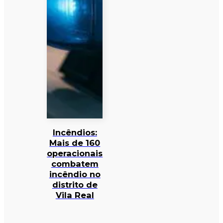
Incêndios:
Mais de 160
operacionais
combatem
incêndio no
distrito de
Vila Real