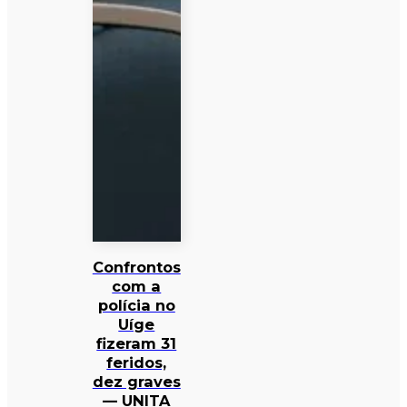
Confrontos
com a
polícia no
Uíge
fizeram 31
feridos,
dez graves
— UNITA