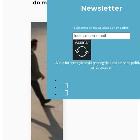
do mundo
Newsletter
Subscreva e receba todas as novidades.
Assinar
A sua informação está protegida. Leia a nossa políti
privacidade.