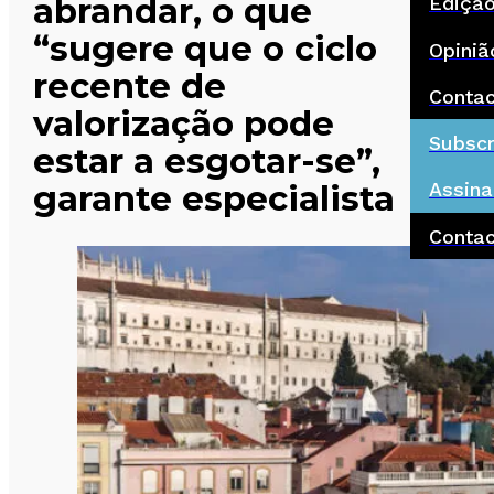
abrandar, o que
Ediçã
“sugere que o ciclo
Opiniã
recente de
Conta
valorização pode
Subscr
estar a esgotar-se”,
garante especialista
Assina
Conta