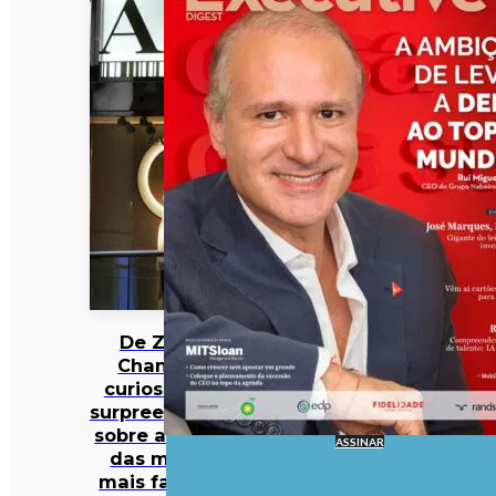
De Zara a
Chanel: 12
curiosidades
surpreendentes
sobre algumas
ASSINAR
das marcas
mais famosas