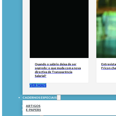
Quando o salário deixa de ser
Entrevist
segredo: o que muda com a nova
Fricon ch
directiva de Transparência
Salarial?
VER MAIS
CADERNOS ESPECIAIS
ARTIGOS
E-PAPERS