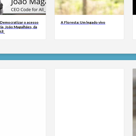
 Democratizar o acesso
A Floresta: Um legado vivo
ia, João Magalhães, da
ll_