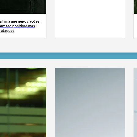
 afirma que negociações
uz são positivas mas
a ataques