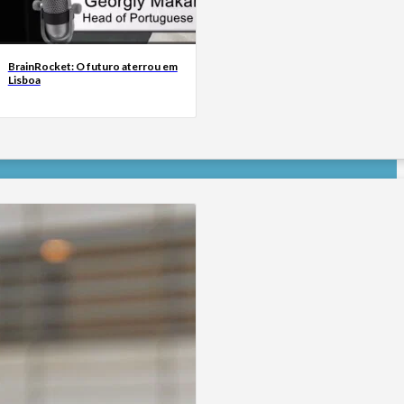
BrainRocket: O futuro aterrou em
Lisboa