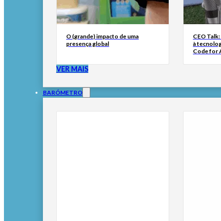
O (grande) impacto de uma
CEO Talk:
presença global
à tecnolog
Code for A
VER MAIS
BARÓMETRO