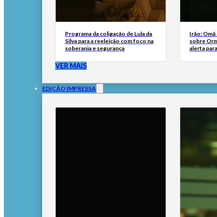
Programa da coligação de Lula da
Irão: Omã
Silva para a reeleição com foco na
sobre Orm
soberania e segurança
alerta par
VER MAIS
EDIÇÃO IMPRESSA