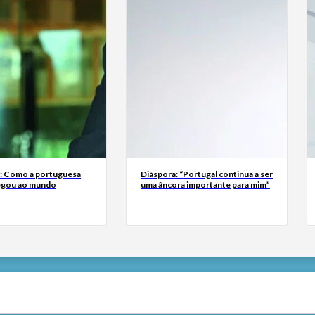
a: Como a portuguesa
Diáspora: “Portugal continua a ser
egou ao mundo
uma âncora importante para mim”