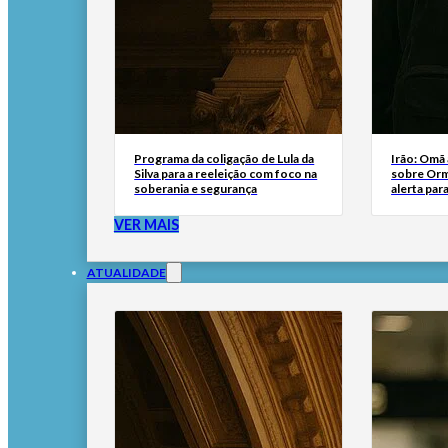
Programa da coligação de Lula da
Irão: Omã
Silva para a reeleição com foco na
sobre Orm
soberania e segurança
alerta par
VER MAIS
ATUALIDADE