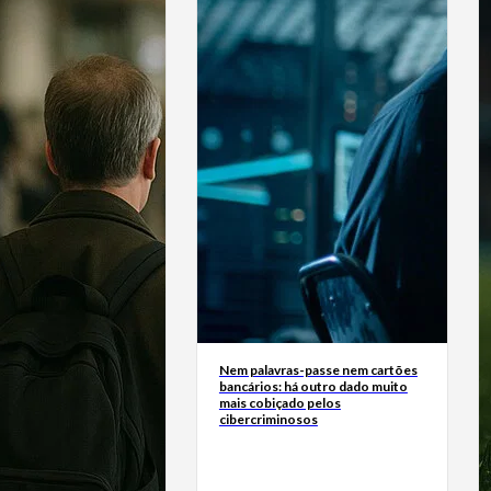
Nem palavras-passe nem cartões
bancários: há outro dado muito
mais cobiçado pelos
cibercriminosos