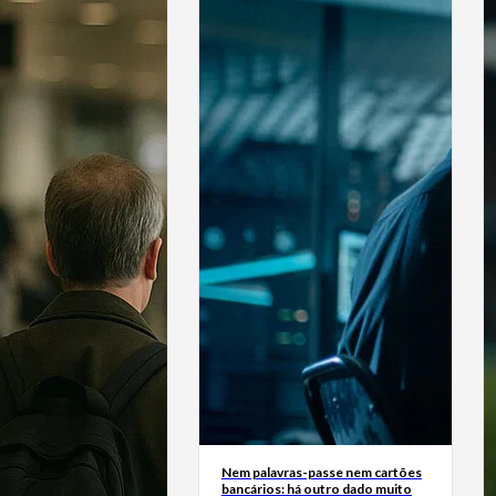
Nem palavras-passe nem cartões
bancários: há outro dado muito