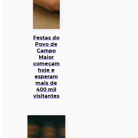
Festas do
Povo de
Campo
Maior
começam
hoje e
esperam
mais de
400 mil
visitantes