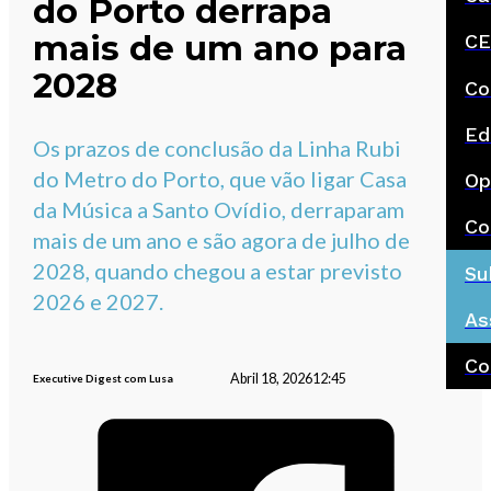
do Porto derrapa
mais de um ano para
CE
2028
Co
Ed
Os prazos de conclusão da Linha Rubi
do Metro do Porto, que vão ligar Casa
Op
da Música a Santo Ovídio, derraparam
Co
mais de um ano e são agora de julho de
2028, quando chegou a estar previsto
Su
2026 e 2027.
As
Co
Abril 18, 2026
12:45
Executive Digest com Lusa