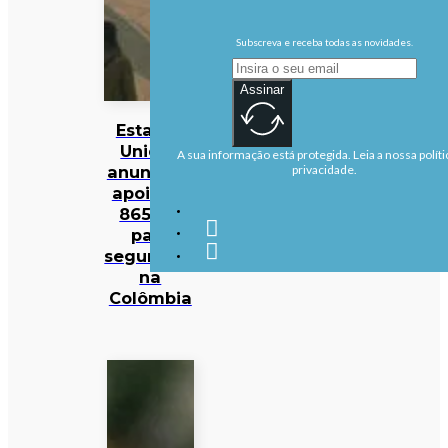
Subscreva e receba todas as novidades.
Assinar
Estados
Unidos
A sua informação está protegida. Leia a nossa políti
anunciam
privacidade.
apoio de
865 ME
para
segurança
na
Colômbia