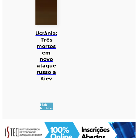
Ucrânia:
Três
mortos
em
novo
ataque
russo a
Kiev
Mais
Notícias