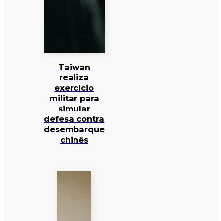
Taiwan
realiza
exercício
militar para
simular
defesa contra
desembarque
chinês