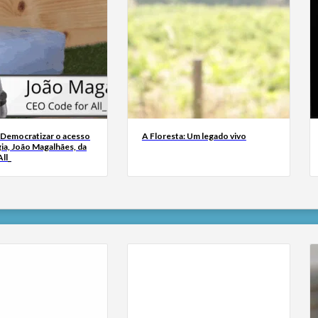
 Democratizar o acesso
A Floresta: Um legado vivo
ia, João Magalhães, da
ll_