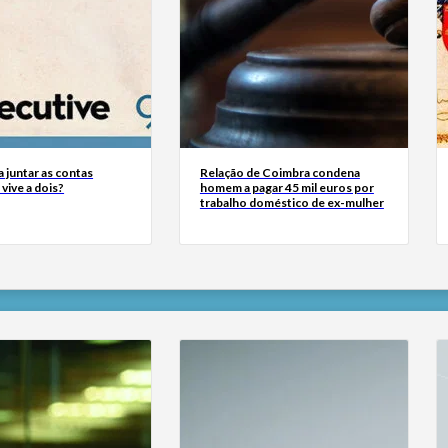
a juntar as contas
Relação de Coimbra condena
vive a dois?
homem a pagar 45 mil euros por
trabalho doméstico de ex-mulher