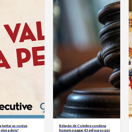
a juntar as contas
Relação de Coimbra condena
vive a dois?
homem a pagar 45 mil euros por