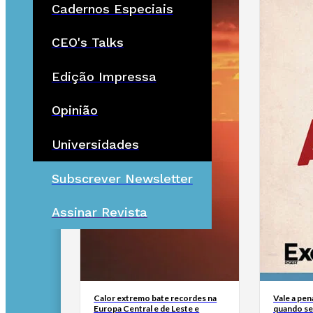
Cadernos Especiais
CEO's Talks
Edição Impressa
Opinião
Universidades
Subscrever Newsletter
Assinar Revista
Calor extremo bate recordes na
Vale a pen
Europa Central e de Leste e
quando se 