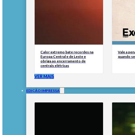
Calor extremo bate recordes na
Vale a pen
Europa Central e de Leste e
quando se 
obriga ao encerramento de
centrais elétricas
VER MAIS
EDIÇÃO IMPRESSA