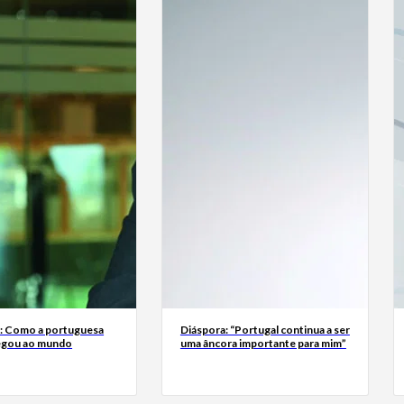
a: Como a portuguesa
Diáspora: “Portugal continua a ser
egou ao mundo
uma âncora importante para mim”