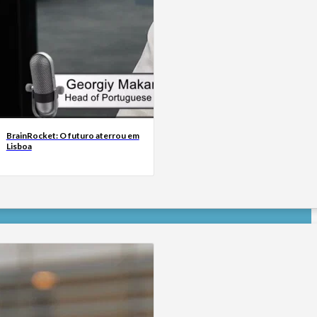
BrainRocket: O futuro aterrou em
Lisboa