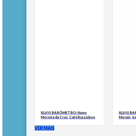
XLVIII BARÓMETRO: Nuno
XLVIII B
Moreira da Cruz, Católica Lisbon
Morais, S
VER MAIS