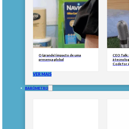
O (grande) impacto de uma
CEO Talk:
presença global
à tecnolog
Code for A
VER MAIS
BARÓMETRO