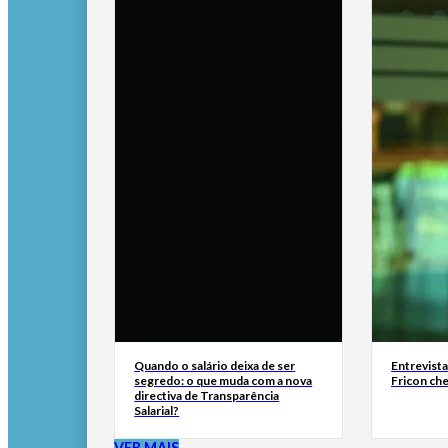
Quando o salário deixa de ser
Entrevist
segredo: o que muda com a nova
Fricon ch
directiva de Transparência
Salarial?
VER MAIS