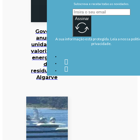
Subscreva e receba todas as novidades.
Assinar
Governo
anuncia
A sua informação está protegida. Leia a nossa políti
unidade de
privacidade.
valorização
energética
de
resíduos no
Algarve