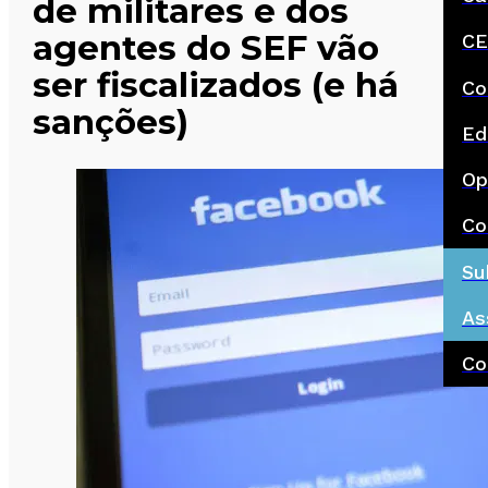
de militares e dos
agentes do SEF vão
CE
ser fiscalizados (e há
Co
sanções)
Ed
Op
Co
Su
As
Co