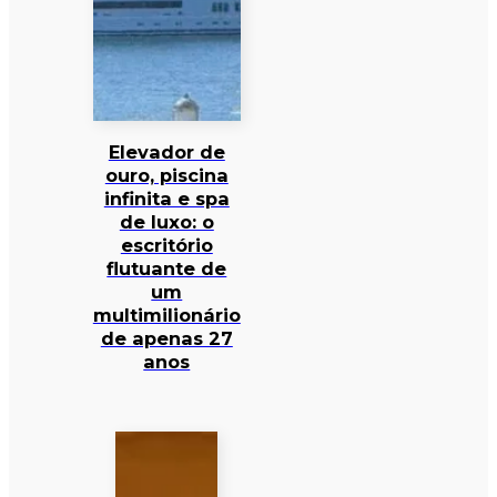
Elevador de
ouro, piscina
infinita e spa
de luxo: o
escritório
flutuante de
um
multimilionário
de apenas 27
anos