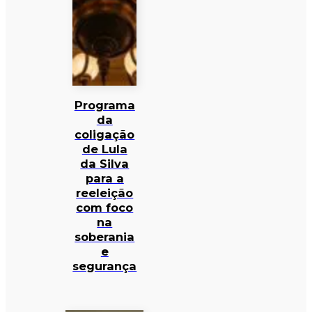
Programa
da
coligação
de Lula
da Silva
para a
reeleição
com foco
na
soberania
e
segurança