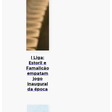
I Liga:
Estoril e
Famalicão
empatam
jogo
inaugural
da época