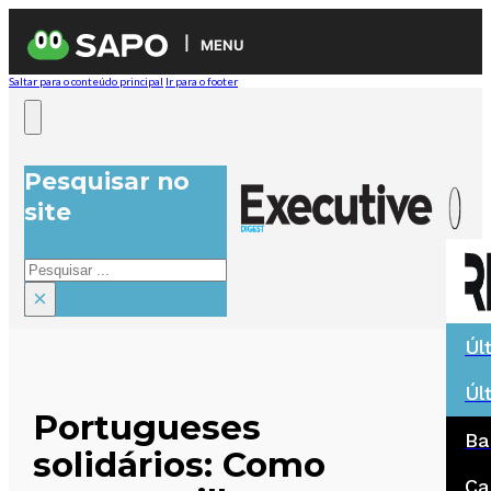
MENU
Saltar para o conteúdo principal
Ir para o footer
Pesquisar no
site
Pesquisar
×
Úl
Úl
Portugueses
Ba
solidários: Como
Ca