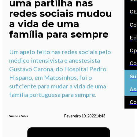
uma partilha nas
redes sociais mudou
CE
a vida de uma
Co
família para sempre
Ed
Op
Um apelo feito nas redes sociais pelo
médico intensivista e anestesista
Co
Gustavo Carona, do Hospital Pedro
Su
Hispano, em Matosinhos, foi o
suficiente para mudar a vida de uma
As
família portuguesa para sempre.
Co
Fevereiro 10, 2022
14:43
Simone Silva