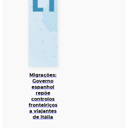
Migrações:
Governo
espanhol
repõe
controlos
fronteiriços
a viajantes
de Itália