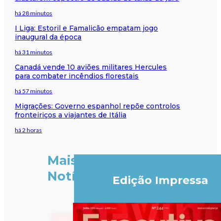
há 28 minutos
I Liga: Estoril e Famalicão empatam jogo
inaugural da época
há 31 minutos
Canadá vende 10 aviões militares Hercules
para combater incêndios florestais
há 57 minutos
Migrações: Governo espanhol repõe controlos
fronteiriços a viajantes de Itália
há 2 horas
Mais
Notícias
Edição Impressa