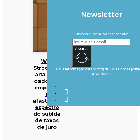
Newsletter
Subscreva e receba todas as novidades.
Assinar
Wall
Street em
A sua informação está protegida. Leia a nossa políti
alta com
privacidade.
dados de
emprego
a
afastarem
espectro
de subida
de taxas
de juro