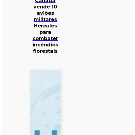
Canadá
vende 10
aviões
militares
Hercules
para
combater
incêndios
florestais