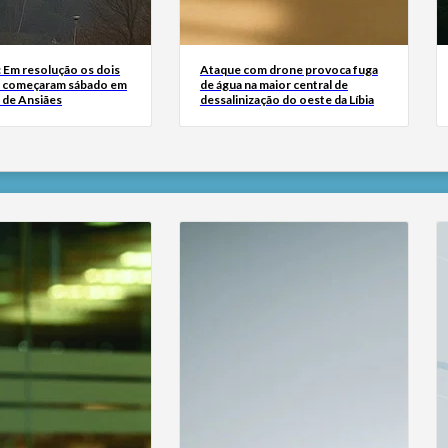
: Em resolução os dois
Ataque com drone provoca fuga
e começaram sábado em
de água na maior central de
 de Ansiães
dessalinização do oeste da Líbia