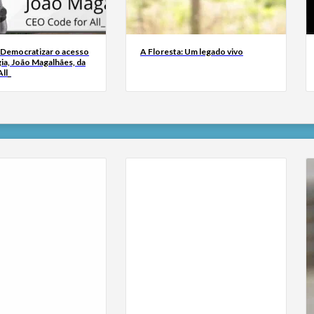
 Democratizar o acesso
A Floresta: Um legado vivo
ia, João Magalhães, da
ll_