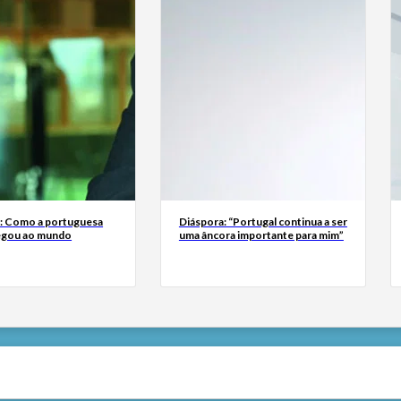
a: Como a portuguesa
Diáspora: “Portugal continua a ser
egou ao mundo
uma âncora importante para mim”