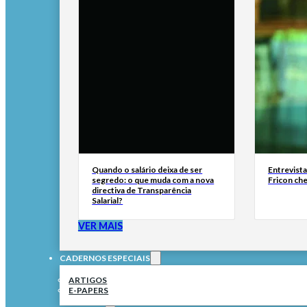
Quando o salário deixa de ser
Entrevist
segredo: o que muda com a nova
Fricon ch
directiva de Transparência
Salarial?
VER MAIS
CADERNOS ESPECIAIS
ARTIGOS
E-PAPERS