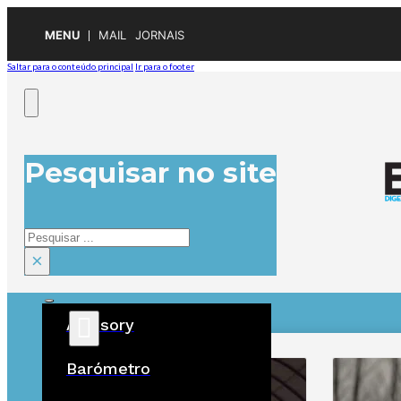
MENU
MAIL
JORNAIS
Saltar para o conteúdo principal
Ir para o footer
Pesquisar no site
Pesquisar
×
Advisory
ÚLTIMAS
Barómetro