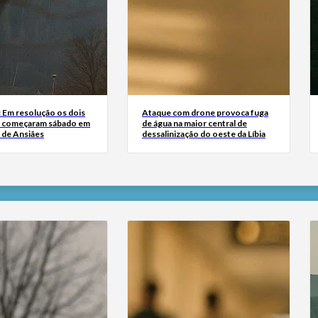
: Em resolução os dois
Ataque com drone provoca fuga
e começaram sábado em
de água na maior central de
 de Ansiães
dessalinização do oeste da Líbia