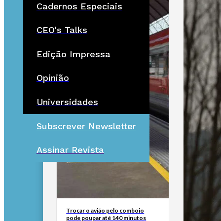
Cadernos Especiais
CEO's Talks
Edição Impressa
Opinião
Universidades
Subscrever Newsletter
Assinar Revista
Trocar o avião pelo comboio
pode poupar até 140 minutos