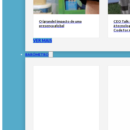
O (grande) impacto de uma
CEO Talk:
presença global
à tecnolog
Code for A
VER MAIS
BARÓMETRO