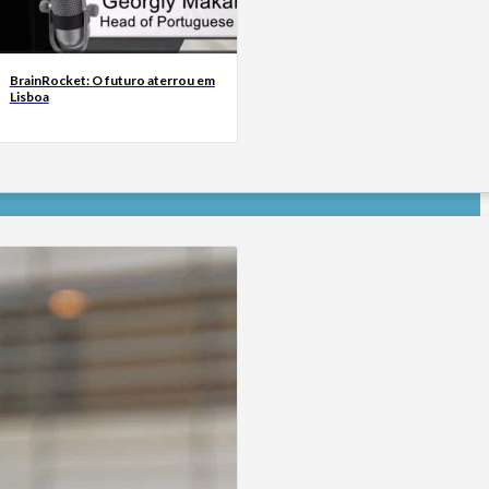
BrainRocket: O futuro aterrou em
Lisboa