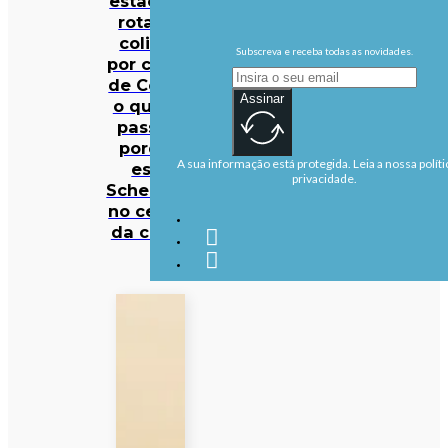
estão em
rota de
colisão
Subscreva e receba todas as novidades.
por causa
de Ceuta:
Assinar
o que se
passa e
porque
A sua informação está protegida. Leia a nossa políti
está
privacidade.
Schengen
no centro
da crise?