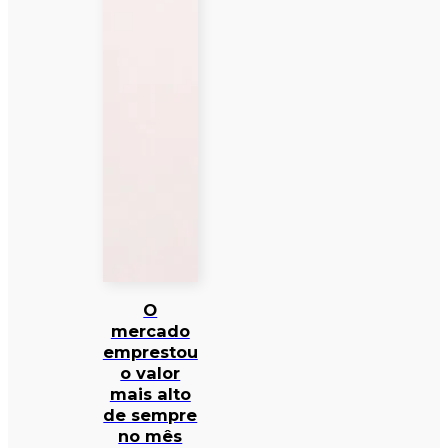
O
mercado
emprestou
o valor
mais alto
de sempre
no mês