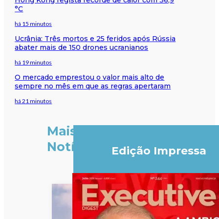
°C
há 15 minutos
Ucrânia: Três mortos e 25 feridos após Rússia
abater mais de 150 drones ucranianos
há 19 minutos
O mercado emprestou o valor mais alto de
sempre no mês em que as regras apertaram
há 21 minutos
Mais
Notícias
Edição Impressa