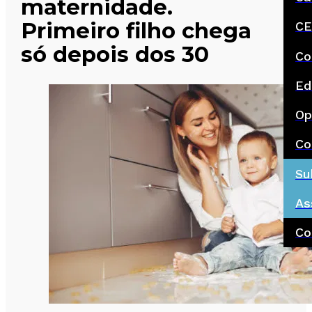
maternidade.
Primeiro filho chega
CE
só depois dos 30
Co
Ed
Op
Co
Su
As
Co