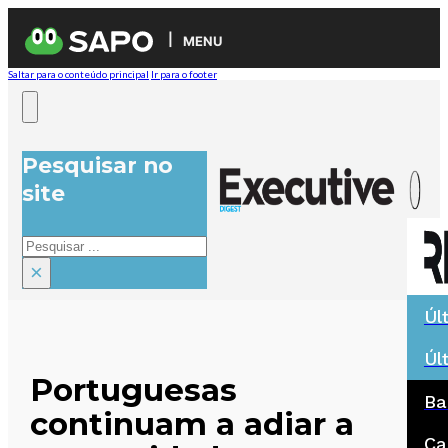
MENU
Saltar para o conteúdo principal
Ir para o footer
Pesquisar no
site
Pesquisar
×
Úl
Úl
Portuguesas
Ba
continuam a adiar a
Ca