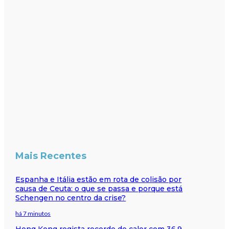
Mais Recentes
Espanha e Itália estão em rota de colisão por
causa de Ceuta: o que se passa e porque está
Schengen no centro da crise?
há 7 minutos
Hong Kong regista recorde de calor com 36,9