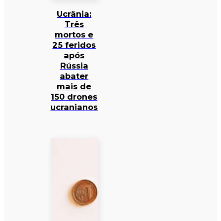
Ucrânia:
Três
mortos e
25 feridos
após
Rússia
abater
mais de
150 drones
ucranianos