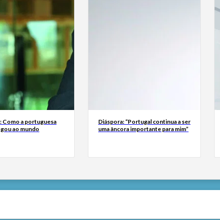
a: Como a portuguesa
Diáspora: “Portugal continua a ser
egou ao mundo
uma âncora importante para mim”