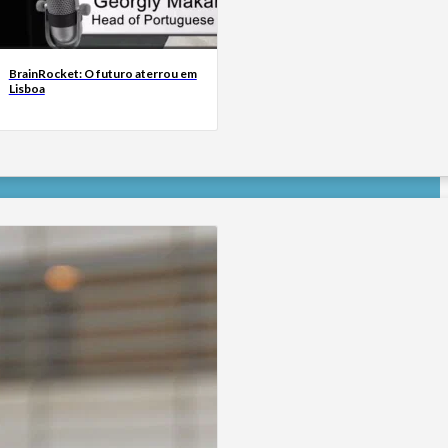
BrainRocket: O futuro aterrou em
Lisboa