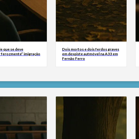
e que se deve
Dois mortos e dois ferdos graves
 ferozmente” imigração
em despiste autmóvel na A33 em
Fernão Ferro