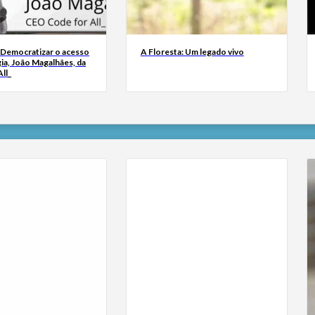
 Democratizar o acesso
A Floresta: Um legado vivo
ia, João Magalhães, da
ll_