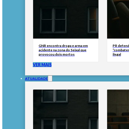
GNR encontra droga e arma em
PR defend
acidente na zona do Seixal que
“combater
provocou dois mortos
ilegal
VER MAIS
ATUALIDADE