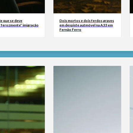
e que se deve
Dois mortos e dois ferdos graves
 ferozmente” imigração
em despiste autmóvel na A33 em
Fernão Ferro