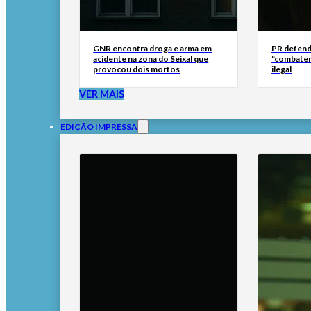
GNR encontra droga e arma em
PR defend
acidente na zona do Seixal que
“combater
provocou dois mortos
ilegal
VER MAIS
EDIÇÃO IMPRESSA