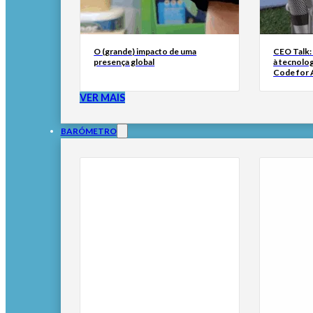
O (grande) impacto de uma
CEO Talk:
presença global
à tecnolog
Code for A
VER MAIS
BARÓMETRO