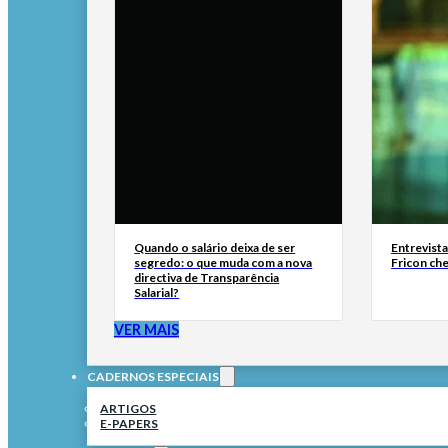
Quando o salário deixa de ser
Entrevist
segredo: o que muda com a nova
Fricon ch
directiva de Transparência
Salarial?
VER MAIS
CADERNOS ESPECIAIS
ARTIGOS
E-PAPERS