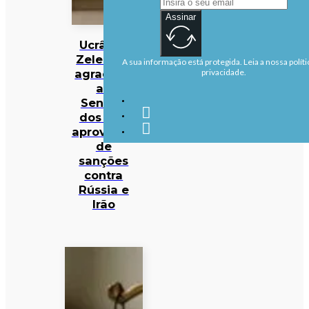
Assinar
Ucrânia:
Zelensky
A sua informação está protegida. Leia a nossa políti
agradece
privacidade.
ao
Senado
dos EUA
aprovação
de
sanções
contra
Rússia e
Irão