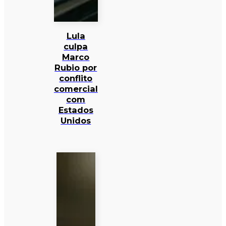
Lula
culpa
Marco
Rubio por
conflito
comercial
com
Estados
Unidos