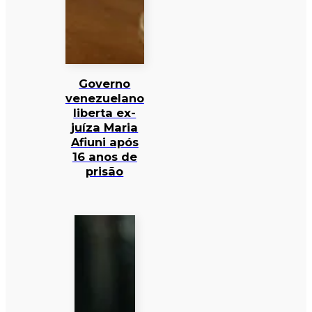
Governo
venezuelano
liberta ex-
juíza Maria
Afiuni após
16 anos de
prisão