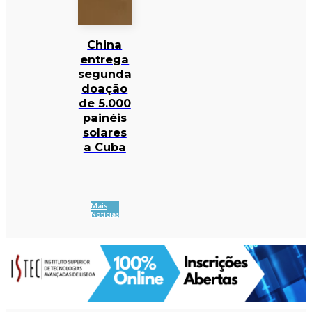
China
entrega
segunda
doação
de 5.000
painéis
solares
a Cuba
Mais
Notícias