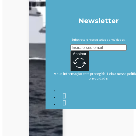
Newsletter
Subscreva e receba todas as novidades.
Assinar
A sua informação está protegida. Leia a nossa políti
privacidade.