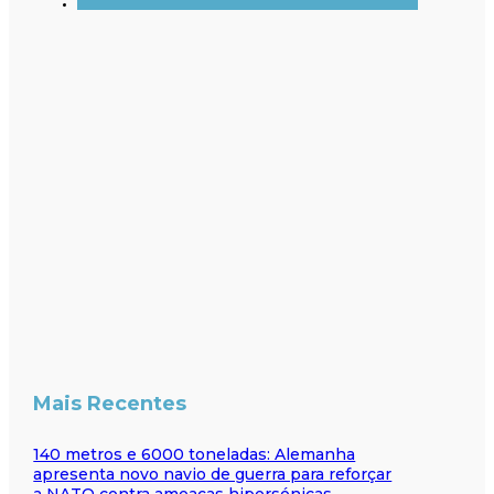
Mais Recentes
140 metros e 6000 toneladas: Alemanha
apresenta novo navio de guerra para reforçar
a NATO contra ameaças hipersónicas