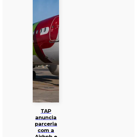
TAP
anuncia
parceria
com a
Airbnb e