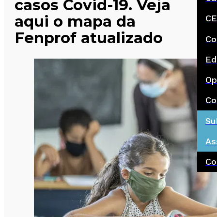
casos Covid-19. Veja
aqui o mapa da
CE
Fenprof atualizado
Co
Ed
Op
Co
Su
As
Co