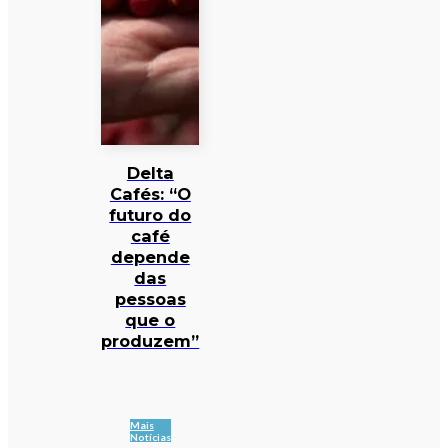
Delta
Cafés: “O
futuro do
café
depende
das
pessoas
que o
produzem”
Mais
Notícias