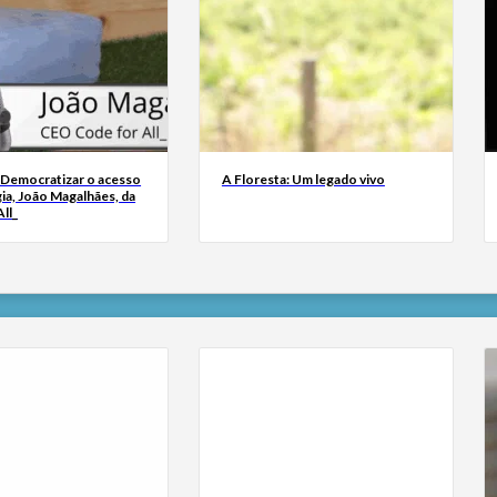
 Democratizar o acesso
A Floresta: Um legado vivo
ia, João Magalhães, da
ll_