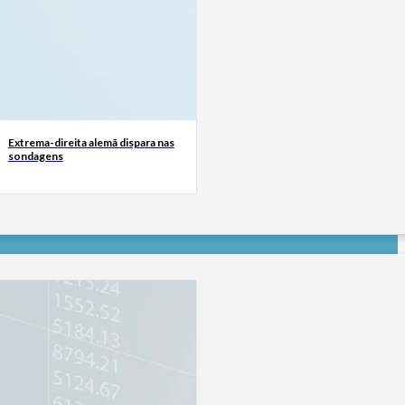
Extrema-direita alemã dispara nas
sondagens