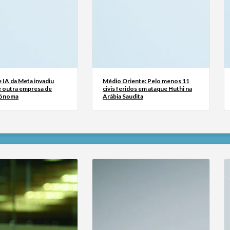
 IA da Meta invadiu
Médio Oriente: Pelo menos 11
e outra empresa de
civis feridos em ataque Huthi na
tónoma
Arábia Saudita