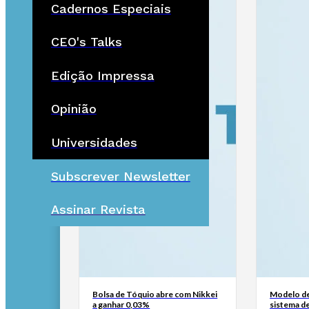
Cadernos Especiais
CEO's Talks
Edição Impressa
Opinião
Universidades
Subscrever Newsletter
Assinar Revista
Bolsa de Tóquio abre com Nikkei
Modelo de
a ganhar 0,03%
sistema d