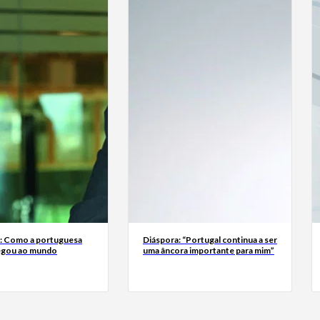
a: Como a portuguesa
Diáspora: “Portugal continua a ser
egou ao mundo
uma âncora importante para mim”