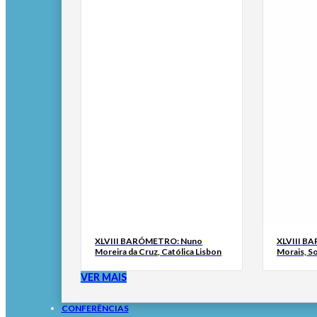
XLVIII BARÓMETRO: Nuno
XLVIII B
Moreira da Cruz, Católica Lisbon
Morais, S
VER MAIS
CONFERÊNCIAS