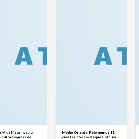
 IA da Meta invadiu
Médio Oriente: Pelo menos 11
e outra empresa de
civis feridos em ataque Huthi na