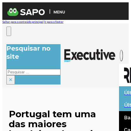
MENU
Saltar para o conteúdo principal
Ir para o footer
Pesquisar no
site
Pesquisar
×
Úl
Úl
Portugal tem uma
Ba
das maiores
Ca