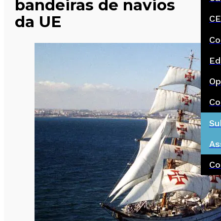
bandeiras de navios
da UE
CE
Co
Ed
Op
Co
Su
As
Co