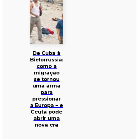
De Cuba à
Bielorrússia:
como a
migração
se tornou
uma arma
para
pressionar
a Europa – e
Ceuta pode
abrir uma
nova era