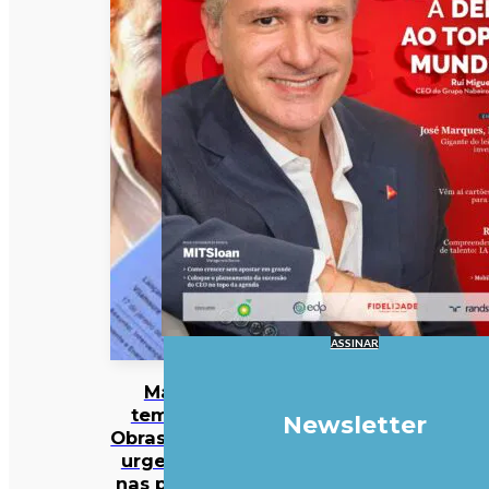
ASSINAR
Mau
tempo:
Newsletter
Obras mais
urgentes
nas praias