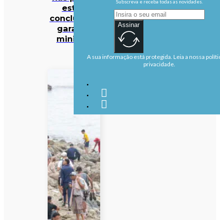
Subscreva e receba todas as novidades.
estão
concluídas,
Assinar
garante
ministra
A sua informação está protegida. Leia a nossa políti
privacidade.