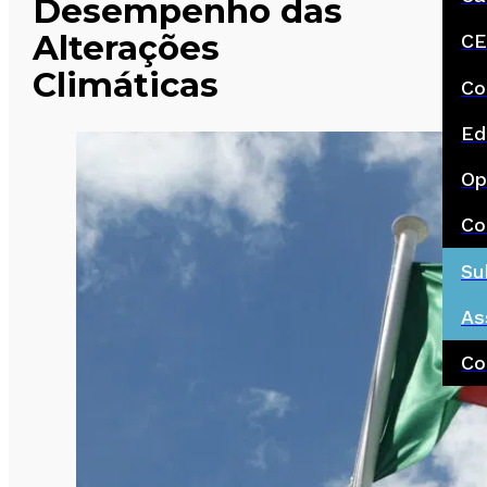
Desempenho das
Alterações
CE
Climáticas
Co
Ed
Op
Co
Su
As
Co