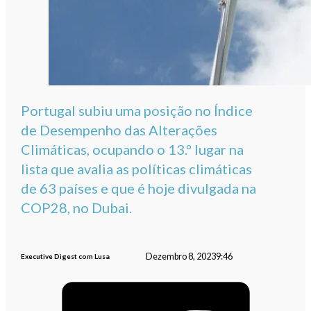
Portugal subiu uma posição no Índice
de Desempenho das Alterações
Climáticas, ocupando o 13.º lugar na
lista que avalia as políticas climáticas
de 63 países e que é hoje divulgada na
COP28, no Dubai.
Dezembro 8, 2023
9:46
Executive Digest com Lusa