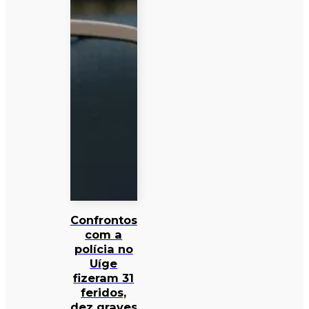
Confrontos
com a
polícia no
Uíge
fizeram 31
feridos,
dez graves