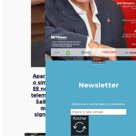
ASSINAR
Apareceu
o símbolo
Newsletter
EE no seu
telemóvel?
Saiba o
Subscreva e receba todas as novidades.
que
significa
Assinar