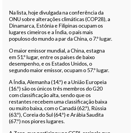
Na lista, hoje divulgada na conferência da
ONU sobre alterações climáticas (COP28), a
Dinamarca, Estónia e Filipinas ocupam os
lugares cimeiros e a Índia, o país mais
populoso do mundo a par da China, o 7.º lugar.
O maior emissor mundial, a China, estagna
em 51.º lugar, entre os países de baixo
desempenho, e os Estados Unidos, o
segundo maior emissor, ocupam o 57.º lugar.
A Índia, Alemanha (14.º) e a União Europeia
(16.º) são os únicos três membros do G20
com classificação alta, sendo que os
restantes recebem uma classificação baixa
ou muito baixa, com o Canadá (62.º), Rússia
(63.º), Coreia do Sul (64.º) e Arábia Saudita
(67.º) nos piores lugares.
A Zero, que participou no CCPI, assinala que