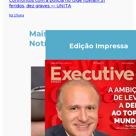
Confrontos com a polícia no Uíge fizeram 31
feridos, dez graves — UNITA
há 1 hora
Mais
Notícias
Edição Impressa