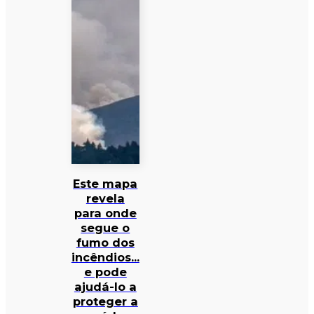
Este mapa
revela
para onde
segue o
fumo dos
incêndios…
e pode
ajudá-lo a
proteger a