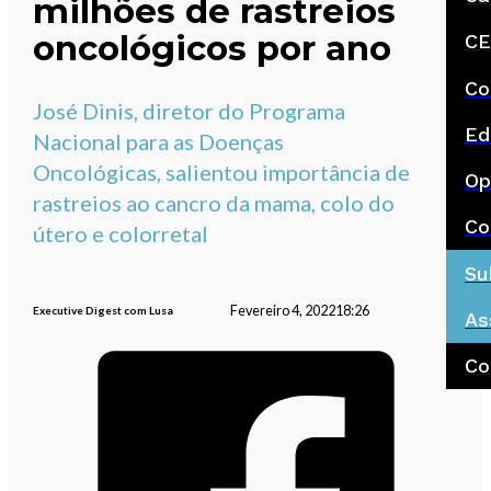
milhões de rastreios
oncológicos por ano
CE
Co
José Dinis, diretor do Programa
Ed
Nacional para as Doenças
Oncológicas, salientou importância de
Op
rastreios ao cancro da mama, colo do
Co
útero e colorretal
Su
Fevereiro 4, 2022
18:26
Executive Digest com Lusa
As
Co