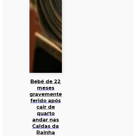
Bebé de 22
meses
gravemente
ferido após
cair de
quarto
andar nas
Caldas da
Rainha