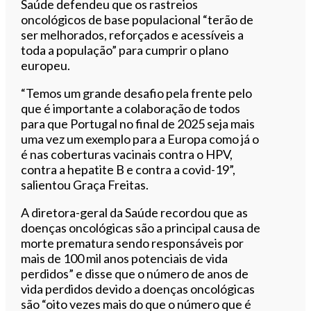
Saúde defendeu que os rastreios
oncológicos de base populacional “terão de
ser melhorados, reforçados e acessíveis a
toda a população” para cumprir o plano
europeu.
“Temos um grande desafio pela frente pelo
que é importante a colaboração de todos
para que Portugal no final de 2025 seja mais
uma vez um exemplo para a Europa como já o
é nas coberturas vacinais contra o HPV,
contra a hepatite B e contra a covid-19”,
salientou Graça Freitas.
A diretora-geral da Saúde recordou que as
doenças oncológicas são a principal causa de
morte prematura sendo responsáveis por
mais de 100 mil anos potenciais de vida
perdidos” e disse que o número de anos de
vida perdidos devido a doenças oncológicas
são “oito vezes mais do que o número que é