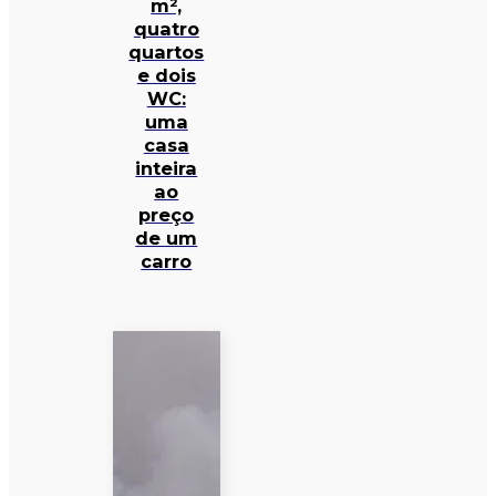
m²,
quatro
quartos
e dois
WC:
uma
casa
inteira
ao
preço
de um
carro