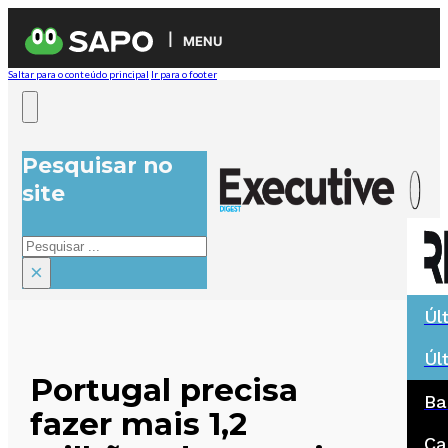
MENU
Saltar para o conteúdo principal
Ir para o footer
Pesquisar no
site
Pesquisar
×
Úl
Úl
Portugal precisa
Ba
fazer mais 1,2
Ca