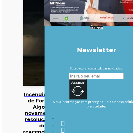
ASSINAR
Newsletter
Subscreva e receba todas as novidades.
Assinar
Incêndios: Fogo
de Fornos de
A sua informação está protegida. Leia a nossa políti
Algodres
privacidade.
novamente em
resolução após
dois
reacendimentos