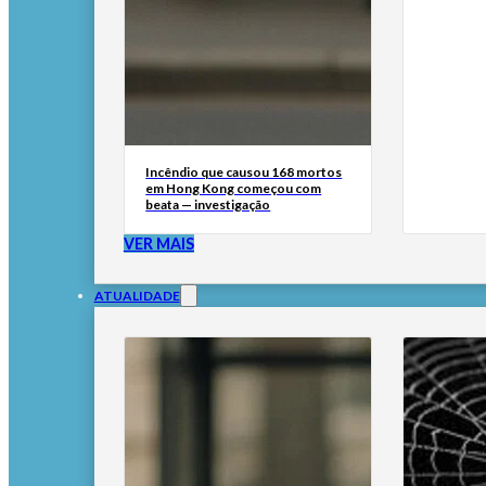
Incêndio que causou 168 mortos
em Hong Kong começou com
beata — investigação
VER MAIS
ATUALIDADE