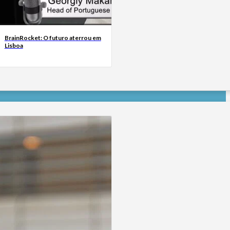
BrainRocket: O futuro aterrou em
Lisboa