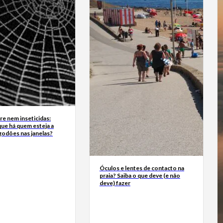
e nem inseticidas:
ue há quem esteja a
godões nas janelas?
Óculos e lentes de contacto na
praia? Saiba o que deve (e não
deve) fazer