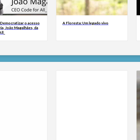
 Democratizar o acesso
A Floresta: Um legado vivo
ia, João Magalhães, da
ll_