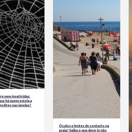
e nem inseticidas:
ue há quem esteja a
godões nas janelas?
Óculos e lentes de contacto na
praia? Saiba o que deve (e não