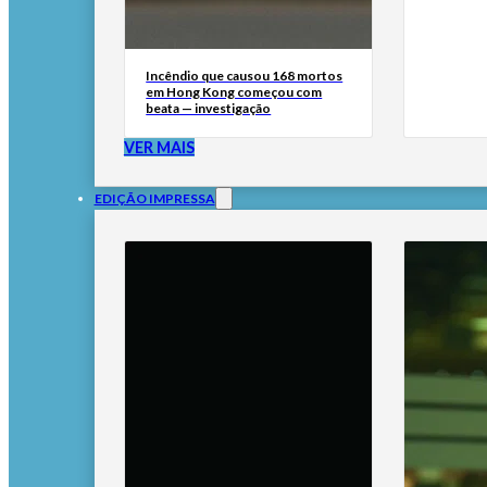
Incêndio que causou 168 mortos
em Hong Kong começou com
beata — investigação
VER MAIS
EDIÇÃO IMPRESSA