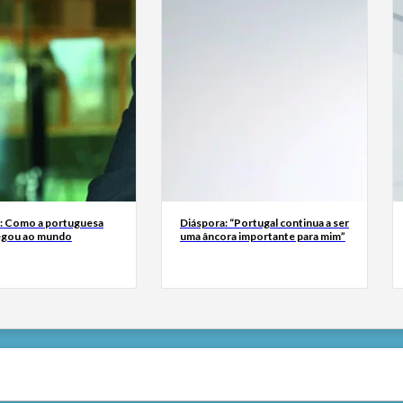
a: Como a portuguesa
Diáspora: “Portugal continua a ser
egou ao mundo
uma âncora importante para mim”