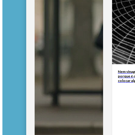
Nem vinagr
porque é q
colocar al