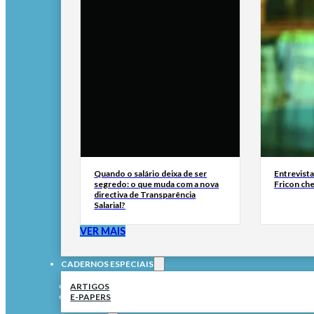
Quando o salário deixa de ser
Entrevist
segredo: o que muda com a nova
Fricon ch
directiva de Transparência
Salarial?
VER MAIS
CADERNOS ESPECIAIS
ARTIGOS
E-PAPERS