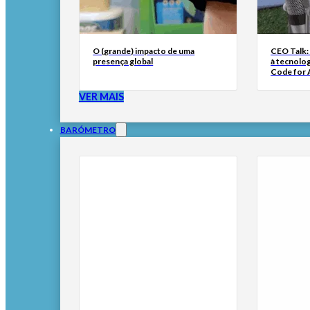
O (grande) impacto de uma
CEO Talk:
presença global
à tecnolog
Code for A
VER MAIS
BARÓMETRO