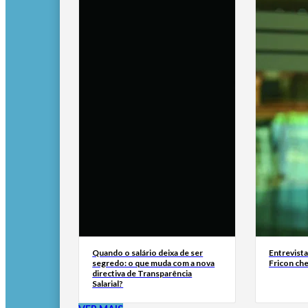
Quando o salário deixa de ser
Entrevist
segredo: o que muda com a nova
Fricon ch
directiva de Transparência
Salarial?