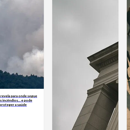
 revela para onde segue
s incêndios… e pode
 proteger a saúde