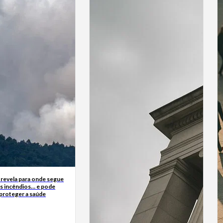
 revela para onde segue
s incêndios… e pode
 proteger a saúde