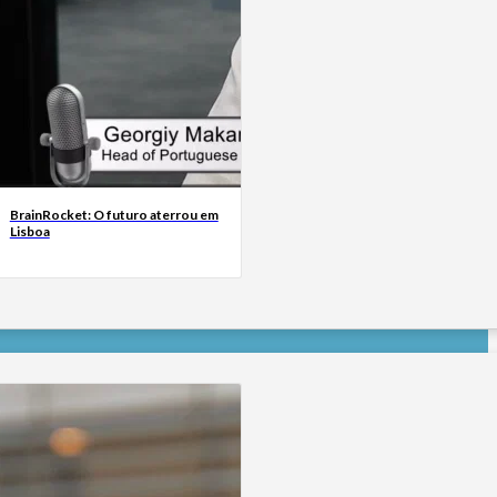
BrainRocket: O futuro aterrou em
Lisboa