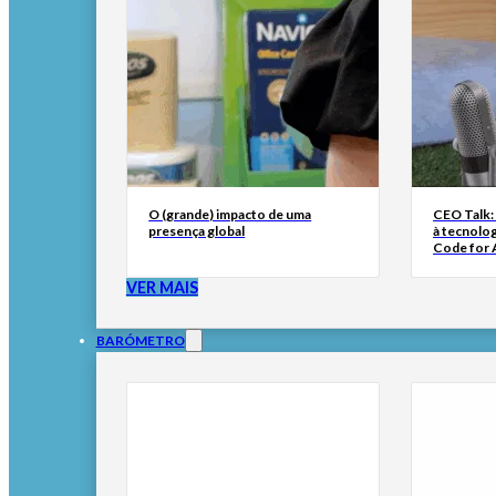
O (grande) impacto de uma
CEO Talk:
presença global
à tecnolog
Code for A
VER MAIS
BARÓMETRO