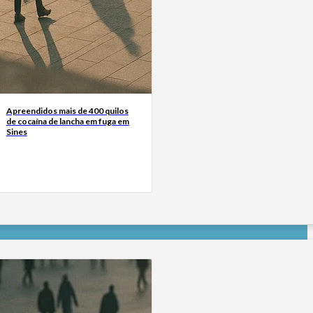
Apreendidos mais de 400 quilos
de cocaína de lancha em fuga em
Sines