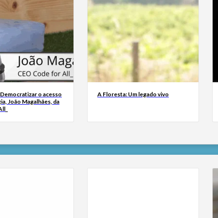
 Democratizar o acesso
A Floresta: Um legado vivo
ia, João Magalhães, da
ll_