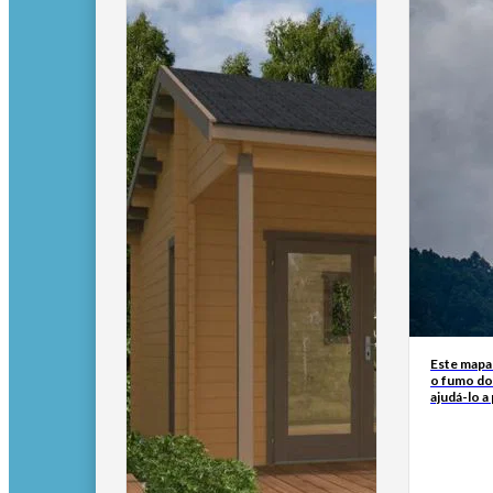
Este mapa
o fumo do
ajudá-lo a