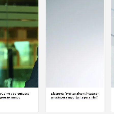
a: Como a portuguesa
Diáspora: “Portugal continua a ser
egou ao mundo
uma âncora importante para mim”