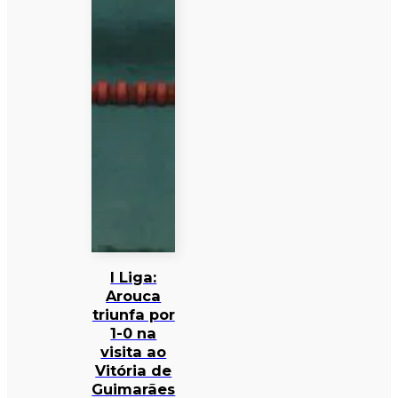
I Liga:
Arouca
triunfa por
1-0 na
visita ao
Vitória de
Guimarães