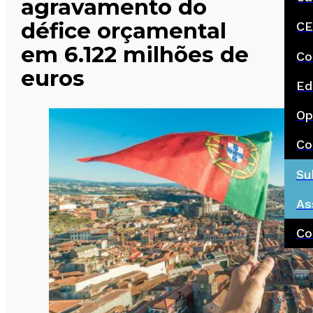
agravamento do
défice orçamental
CE
em 6.122 milhões de
Co
euros
Ed
Op
Co
Su
As
Co