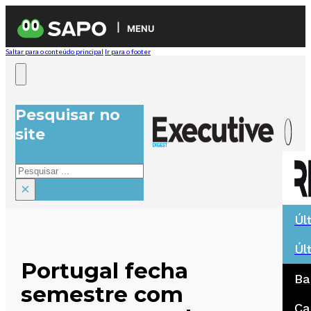
MENU
Saltar para o conteúdo principal
Ir para o footer
Pesquisar no
site
Pesquisar
×
Úl
Úl
Portugal fecha
Ba
semestre com
Ca