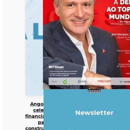
ASSINAR
Angola vai
celebrar
Newsletter
financiamento
para
construção do