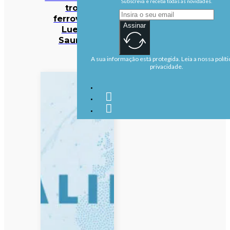
Subscreva e receba todas as novidades.
troço
ferroviário
Assinar
Luena-
Saurimo
A sua informação está protegida. Leia a nossa políti
privacidade.