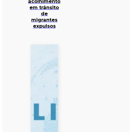
acolhimento
em trânsito
de
migrantes
expulsos