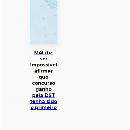
MAI diz
ser
impossível
afirmar
que
concurso
ganho
pela DST
tenha sido
o primeiro