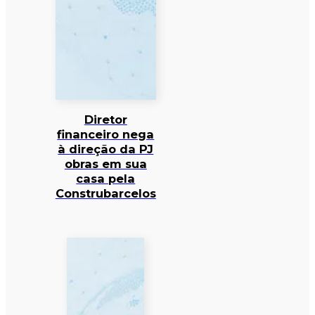
Diretor
financeiro nega
à direção da PJ
obras em sua
casa pela
Construbarcelos