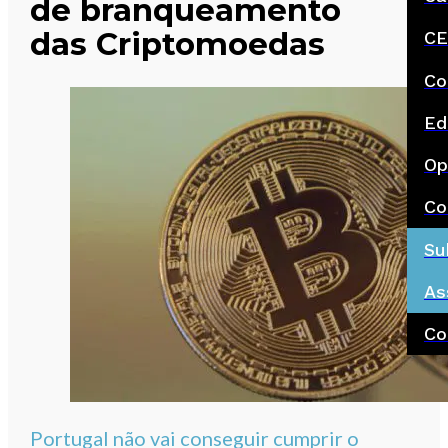
de branqueamento
das Criptomoedas
CE
Co
Ed
Op
Co
Su
As
Co
Portugal não vai conseguir cumprir o