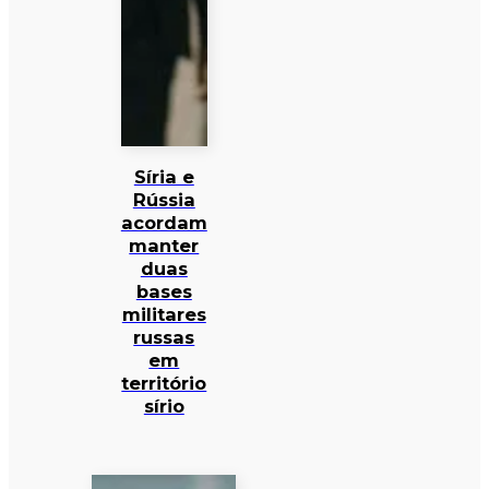
Síria e
Rússia
acordam
manter
duas
bases
militares
russas
em
território
sírio