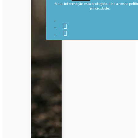
A sua informação está protegida. Leia a nossa políti
privacidade.