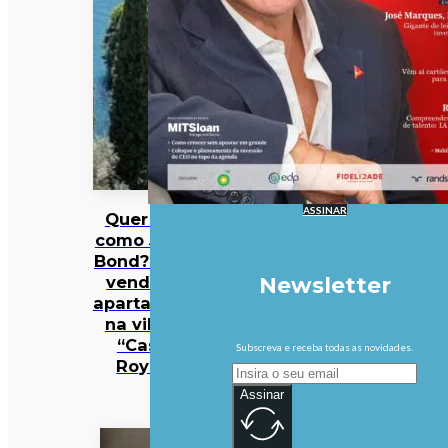
ASSINAR
Quer viver
como James
Bond? Está à
venda um
Newsletter
apartamento
na villa de
“Casino
Subscreva e receba todas as novidades.
Royale”
Assinar