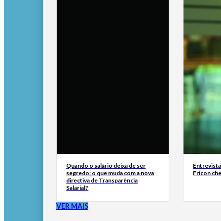
Quando o salário deixa de ser
Entrevist
segredo: o que muda com a nova
Fricon ch
directiva de Transparência
Salarial?
VER MAIS