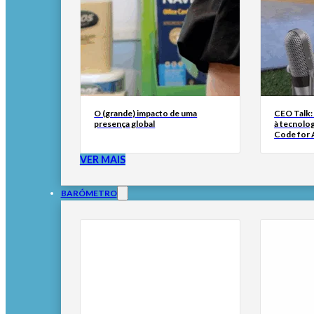
O (grande) impacto de uma
CEO Talk:
presença global
à tecnolog
Code for A
VER MAIS
BARÓMETRO