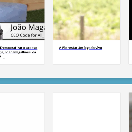
 Democratizar o acesso
A Floresta: Um legado vivo
ia, João Magalhães, da
ll_