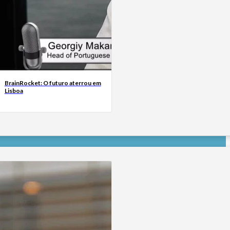
BrainRocket: O futuro aterrou em
Lisboa