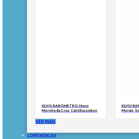
XLVIII BARÓMETRO: Nuno
XLVIII B
Moreira da Cruz, Católica Lisbon
Morais, S
VER MAIS
CONFERÊNCIAS