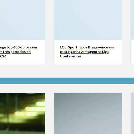
registou 680 óbitos em
LCE: Sporting de Braga vence em
m três períodos do
casa e ganha vantagem na Liga
2026
Conferência