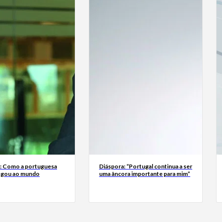
a: Como a portuguesa
Diáspora: “Portugal continua a ser
egou ao mundo
uma âncora importante para mim”