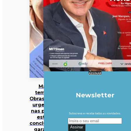
ASSINAR
Mau
tempo:
Newsletter
Obras mais
urgentes
nas praias
Subscreva e receba todas as novidades.
estão
concluídas,
Assinar
garante