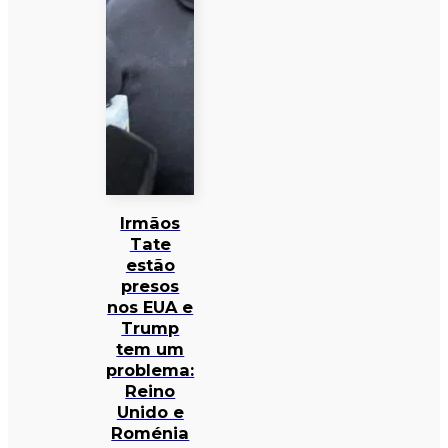
Irmãos
Tate
estão
presos
nos EUA e
Trump
tem um
problema:
Reino
Unido e
Roménia