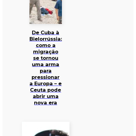
De Cuba à
Bielorrússia:
como a
migração
se tornou
uma arma
para
pressionar
a Europa – e
Ceuta pode
abrir uma
nova era