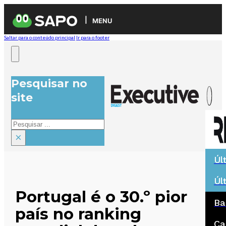
MENU
Saltar para o conteúdo principal
Ir para o footer
Pesquisar no
site
Pesquisar
×
Úl
Úl
Portugal é o 30.º pior
Ba
país no ranking
Ca