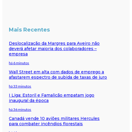
Mais Recentes
Deslocalização da Margres para Aveiro não
deverá afetar maioria dos colaboradores –
empresa
há 6 minutos
Wall Street em alta com dados de emprego a
afastarem espectro de subida de taxas de juro
há 33 minutos
I Liga: Estoril e Famalicão empatam jogo
inaugural da época
há 36 minutos
Canadá vende 10 aviões militares Hercules
para combater incêndios florestais