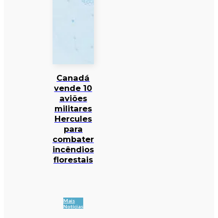
Canadá
vende 10
aviões
militares
Hercules
para
combater
incêndios
florestais
Mais
Notícias