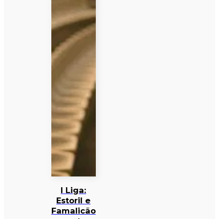
I Liga:
Estoril e
Famalicão