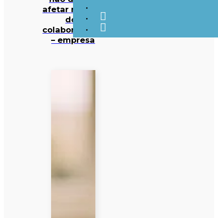
afetar maioria
dos
colaboradores
– empresa