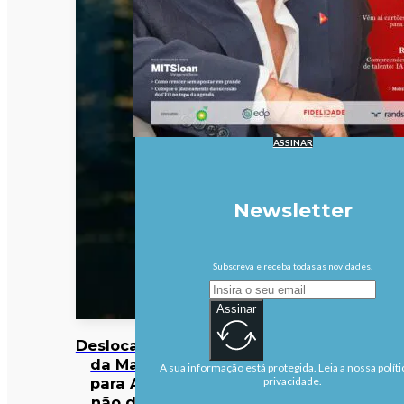
ASSINAR
Newsletter
Subscreva e receba todas as novidades.
Assinar
Deslocalização
da Margres
A sua informação está protegida. Leia a nossa políti
para Aveiro
privacidade.
não deverá