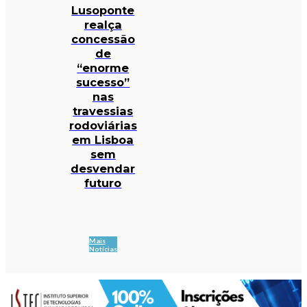
Lusoponte
realça
concessão
de
“enorme
sucesso”
nas
travessias
rodoviárias
em Lisboa
sem
desvendar
futuro
Mais
Notícias