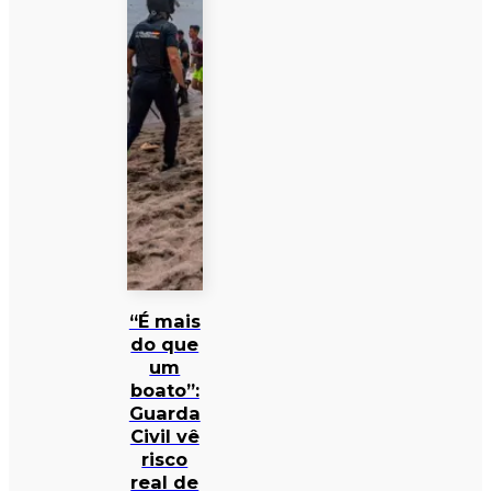
“É mais
do que
um
boato”:
Guarda
Civil vê
risco
real de