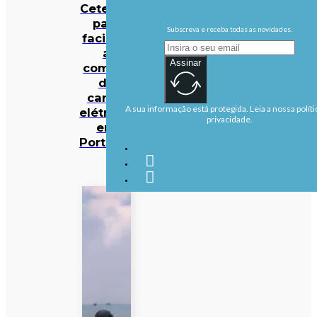
Cetelem
para
Subscreva e receba todas as novidades.
facilitar
a
Assinar
compra
de
carros
A sua informação está protegida. Leia a nossa políti
elétricos
privacidade.
em
Portugal