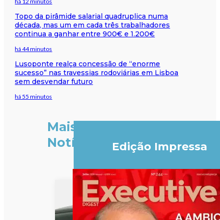
há 12 minutos
Topo da pirâmide salarial quadruplica numa
década, mas um em cada três trabalhadores
continua a ganhar entre 900€ e 1.200€
há 44 minutos
Lusoponte realça concessão de “enorme
sucesso” nas travessias rodoviárias em Lisboa
sem desvendar futuro
há 55 minutos
Mais
Notícias
Edição Impressa