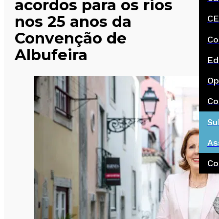
acordos para os rios
nos 25 anos da
CE
Convenção de
Co
Albufeira
Ed
Op
Co
Su
As
Co