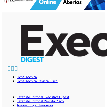
Ficha Técnica
Ficha Técnica Revista Risco
Estatuto Editorial Executive Digest
Estatuto Editorial Revista Risco
Assinar Edição Impressa