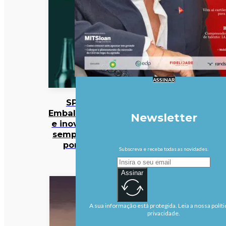
ASSINAR
SPV:
Embalagens
Newsletter
e inovação
sempre no
ponto
Subscreva e receba todas as novidades.
Assinar
A sua informação está protegida. Leia a nossa políti
privacidade.