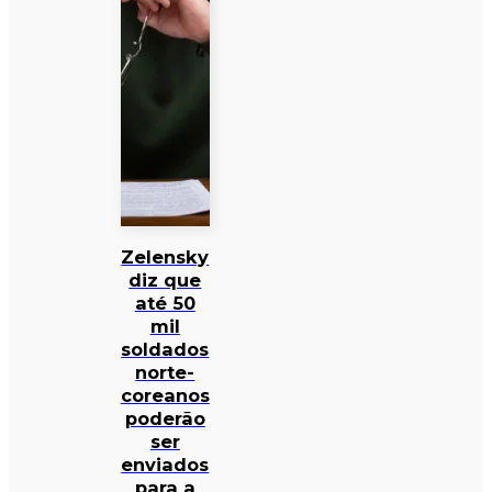
Zelensky
diz que
até 50
mil
soldados
norte-
coreanos
poderão
ser
enviados
para a