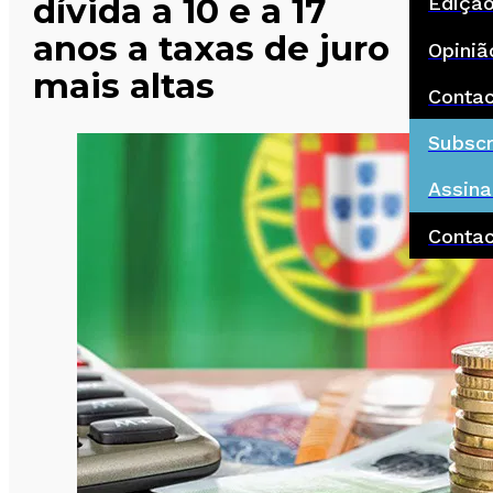
dívida a 10 e a 17
Ediçã
anos a taxas de juro
Opiniã
mais altas
Conta
Subscr
Assina
Conta