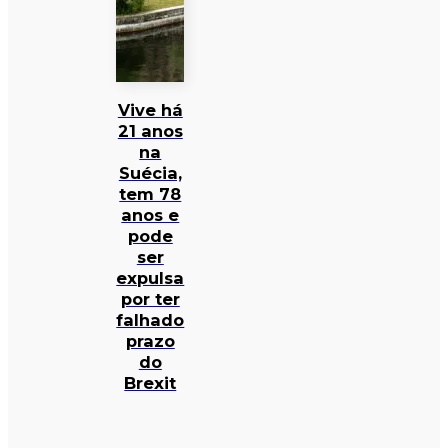
Vive há
21 anos
na
Suécia,
tem 78
anos e
pode
ser
expulsa
por ter
falhado
prazo
do
Brexit