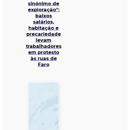
sinónimo de
exploração”:
baixos
salários,
habitação e
precariedade
levam
trabalhadores
em protesto
às ruas de
Faro