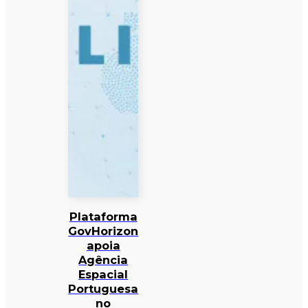
Plataforma
GovHorizon
apoia
Agência
Espacial
Portuguesa
no