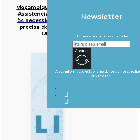
Moçambique/Ataques:
Assistência responde
Newsletter
às necessidades mas
precisa de reforço –
OIM
Subscreva e receba todas as novidades.
Assinar
A sua informação está protegida. Leia a nossa políti
privacidade.