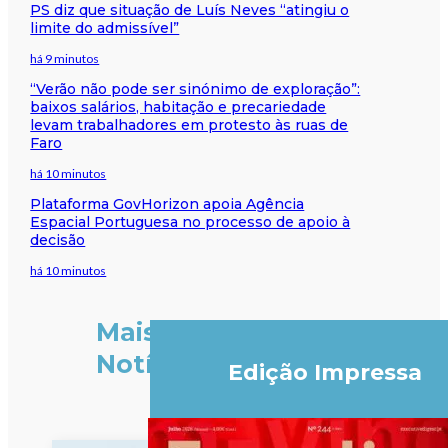
PS diz que situação de Luís Neves “atingiu o
limite do admissível”
há 9 minutos
“Verão não pode ser sinónimo de exploração”:
baixos salários, habitação e precariedade
levam trabalhadores em protesto às ruas de
Faro
há 10 minutos
Plataforma GovHorizon apoia Agência
Espacial Portuguesa no processo de apoio à
decisão
há 10 minutos
Mais
Notícias
Edição Impressa