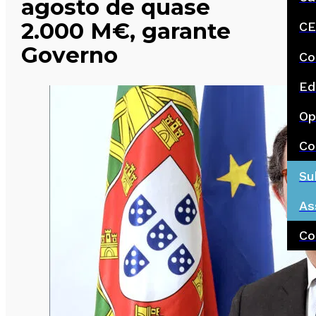
agosto de quase
2.000 M€, garante
CE
Governo
Co
Ed
Op
Co
Su
As
Co