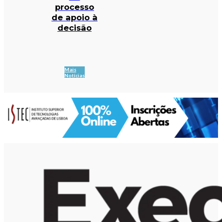
processo
de apoio à
decisão
Mais
Notícias