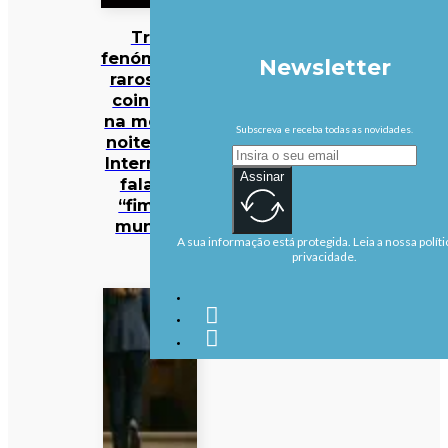
Três
fenómenos
Newsletter
raros vão
coincidir
na mesma
Subscreva e receba todas as novidades.
noite… e a
Internet já
Assinar
fala no
“fim do
mundo”
A sua informação está protegida. Leia a nossa políti
privacidade.