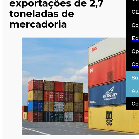
exportações de 2,7
toneladas de
CE
mercadoria
Co
Ed
Op
Co
Su
As
Co