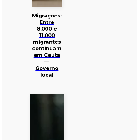
Migrações:
Entre
8.000 e
11.000
migrantes
continuam
em Ceuta
—
Governo
local