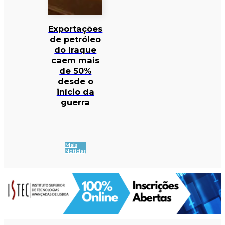
Exportações
de petróleo
do Iraque
caem mais
de 50%
desde o
início da
guerra
Mais
Notícias