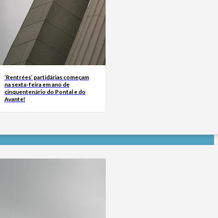
‘Rentrées’ partidárias começam
na sexta-feira em ano de
cinquentenário do Pontal e do
Avante!