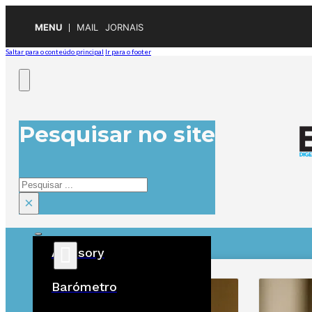
MENU
MAIL
JORNAIS
Saltar para o conteúdo principal
Ir para o footer
Pesquisar no site
Pesquisar
×
Advisory
ÚLTIMAS
Barómetro