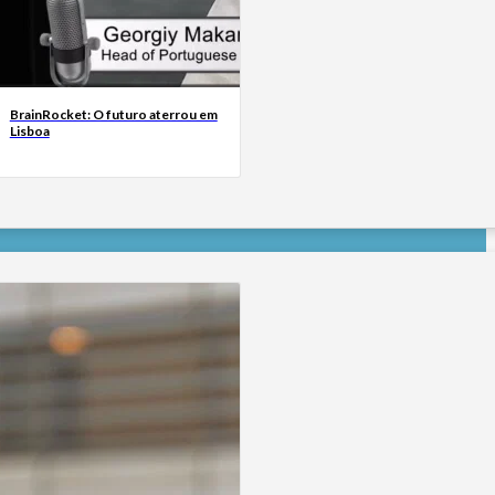
BrainRocket: O futuro aterrou em
Lisboa