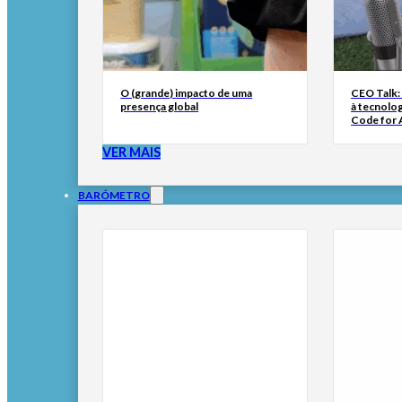
O (grande) impacto de uma
CEO Talk:
presença global
à tecnolog
Code for A
VER MAIS
BARÓMETRO