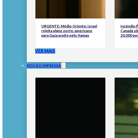
URGENTE: Médio Oriente: Israel
Incêndio f
rejeita plano norte-americano
Canadá obr
para Gaza aceite pelo Hamas
20.000 pe
VER MAIS
EDIÇÃO IMPRESSA