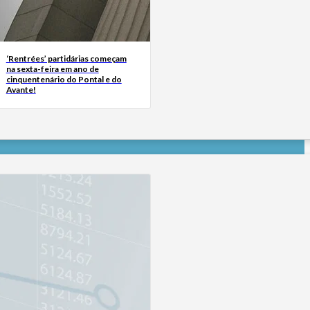
‘Rentrées’ partidárias começam
na sexta-feira em ano de
cinquentenário do Pontal e do
Avante!