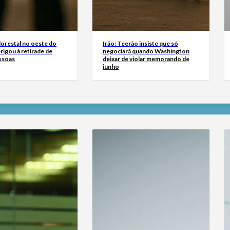
lorestal no oeste do
Irão: Teerão insiste que só
igou à retirade de
negociará quando Washington
ssoas
deixar de violar memorando de
junho