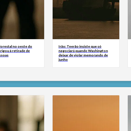
lorestal no oeste do
Irão: Teerão insiste que só
igou à retirade de
negociará quando Washington
ssoas
deixar de violar memorando de
junho