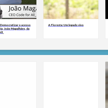
 Democratizar o acesso
A Floresta: Um legado vivo
ia, João Magalhães, da
ll_