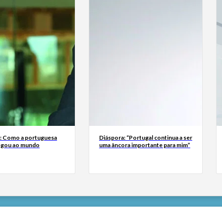
a: Como a portuguesa
Diáspora: “Portugal continua a ser
egou ao mundo
uma âncora importante para mim”