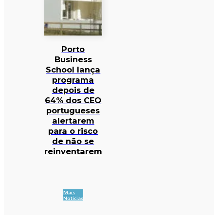
Porto
Business
School lança
programa
depois de
64% dos CEO
portugueses
alertarem
para o risco
de não se
reinventarem
Mais
Notícias