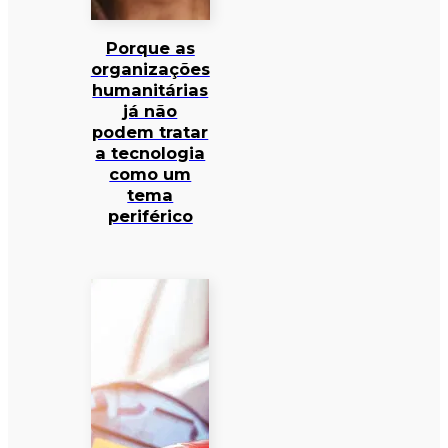
Porque as
organizações
humanitárias
já não
podem tratar
a tecnologia
como um
tema
periférico