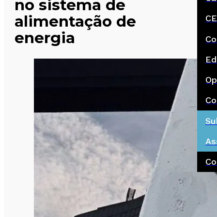
no sistema de
alimentação de
CE
energia
Co
Ed
Op
Co
Su
As
Co