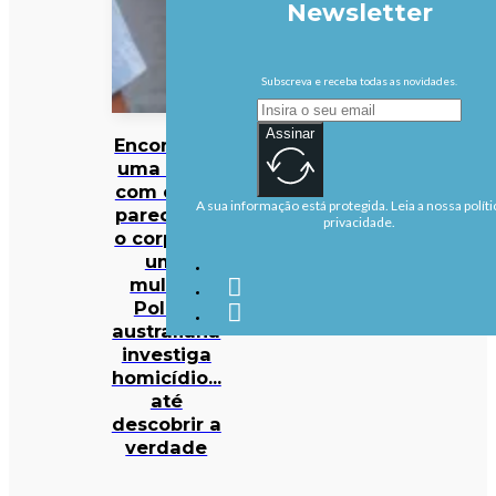
Newsletter
Subscreva e receba todas as novidades.
Assinar
Encontram
uma mala
com o que
A sua informação está protegida. Leia a nossa políti
parece ser
privacidade.
o corpo de
uma
mulher.
Polícia
australiana
investiga
homicídio…
até
descobrir a
verdade