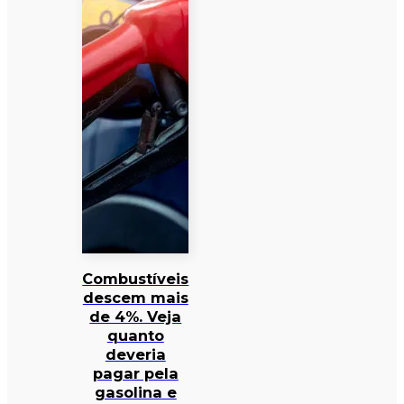
Combustíveis
descem mais
de 4%. Veja
quanto
deveria
pagar pela
gasolina e