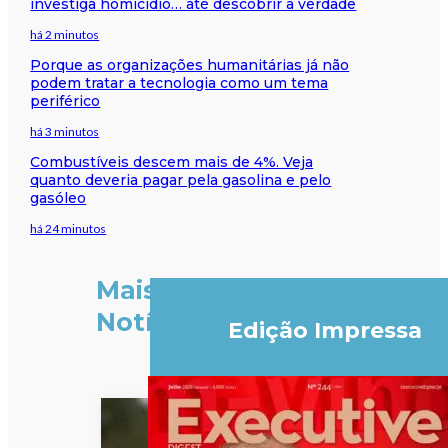
investiga homicídio… até descobrir a verdade
há 2 minutos
Porque as organizações humanitárias já não
podem tratar a tecnologia como um tema
periférico
há 3 minutos
Combustíveis descem mais de 4%. Veja
quanto deveria pagar pela gasolina e pelo
gasóleo
há 24 minutos
Mais
Notícias
Edição Impressa