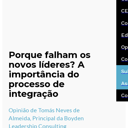
CE
Co
Ed
Op
Porque falham os
Co
novos líderes? A
Su
importância do
processo de
As
integração
Co
Opinião de Tomás Neves de
Almeida, Principal da Boyden
Leadership Consulting