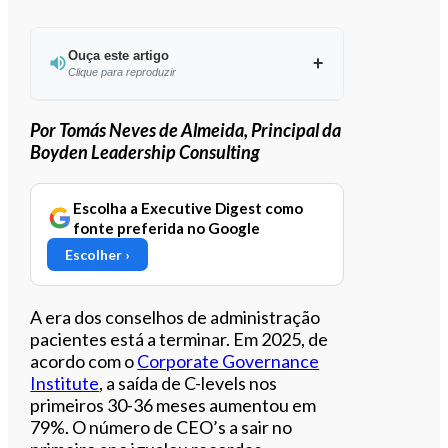
Ouça este artigo
Clique para reproduzir
Por Tomás Neves de Almeida, Principal da
Boyden Leadership Consulting
0:00
/
6:34
Escolha a Executive Digest como
fonte preferida no Google
Escolher ›
A era dos conselhos de administração
pacientes está a terminar. Em 2025, de
acordo com o
Corporate Governance
Institute
, a saída de C-levels nos
primeiros 30-36 meses aumentou em
79%. O número de CEO’s a sair no