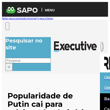
MENU
Saltar para o conteúdo principal
Ir para o footer
Pesquisar no
site
Pesquisar
×
Úl
Úl
Popularidade de
Ba
Putin cai para
Ca