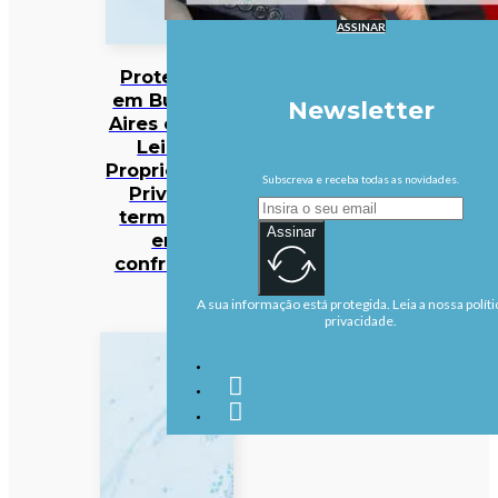
ASSINAR
Protestos
em Buenos
Newsletter
Aires contra
Lei da
Propriedade
Subscreva e receba todas as novidades.
Privada
terminam
Assinar
em
confrontos
A sua informação está protegida. Leia a nossa políti
privacidade.