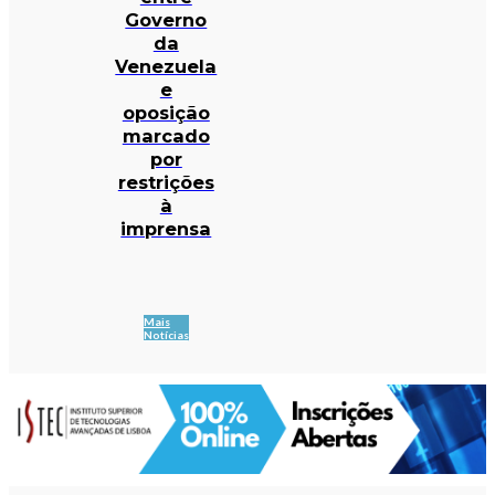
Governo
da
Venezuela
e
oposição
marcado
por
restrições
à
imprensa
Mais
Notícias