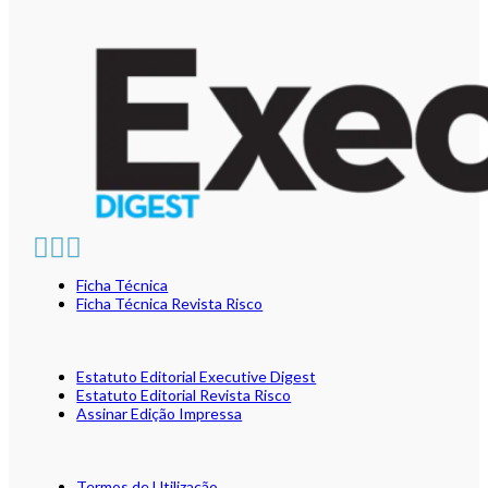
Ficha Técnica
Ficha Técnica Revista Risco
Estatuto Editorial Executive Digest
Estatuto Editorial Revista Risco
Assinar Edição Impressa
Termos de Utilização