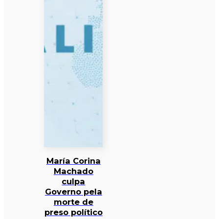
María Corina
Machado
culpa
Governo pela
morte de
preso político