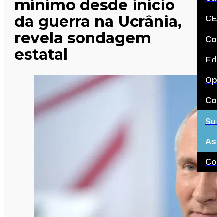
mínimo desde início
da guerra na Ucrânia,
CE
revela sondagem
Co
estatal
Ed
Op
Co
Su
As
Co