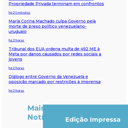
Propriedade Privada terminam em confrontos
há 21 minutos
María Corina Machado culpa Governo pela
morte de preso político venezuelano-
uruguaio
há 2 horas
Tribunal dos EUA ordena multa de 492 ME à
Meta por danos causados por redes sociais a
jovens
há 2 horas
Diálogo entre Governo da Venezuela e
oposição marcado por restrições à imprensa
há 2 horas
Mais
Notícias
Edição Impressa