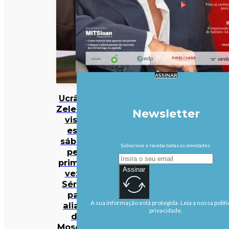
ASSINAR
Ucrânia:
Zelensky
Newsletter
visita
este
sábado
Subscreva e receba todas as novidades.
pela
primeira
Assinar
vez a
Sérvia,
país
A sua informação está protegida. Leia a nossa políti
aliado
privacidade.
de
Moscovo