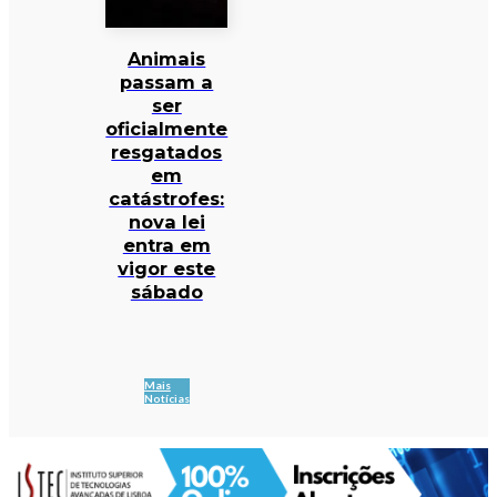
Animais
passam a
ser
oficialmente
resgatados
em
catástrofes:
nova lei
entra em
vigor este
sábado
Mais
Notícias