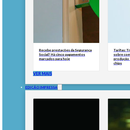
Recebe prestações da Segurança
Tarifas: T
Social? Há cinco pagamentos
sobre com
marcados para hoje
produção d
chips
VER MAIS
EDIÇÃO IMPRESSA