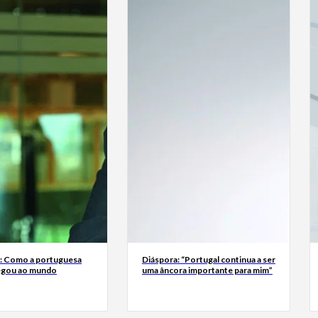
a: Como a portuguesa
Diáspora: “Portugal continua a ser
egou ao mundo
uma âncora importante para mim”