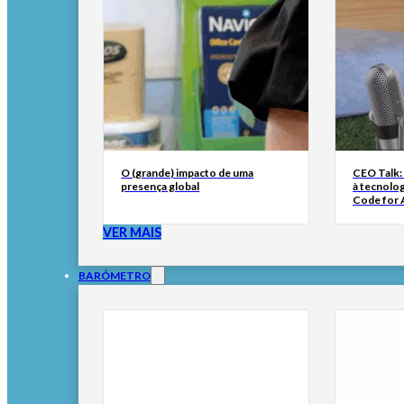
O (grande) impacto de uma
CEO Talk:
presença global
à tecnolog
Code for A
VER MAIS
BARÓMETRO