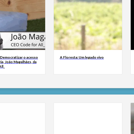
 Democratizar o acesso
A Floresta: Um legado vivo
ia, João Magalhães, da
ll_