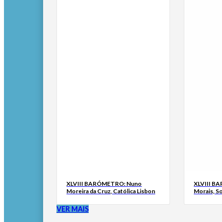
XLVIII BARÓMETRO: Nuno
XLVIII B
Moreira da Cruz, Católica Lisbon
Morais, S
VER MAIS