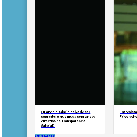
Quando o salário deixa de ser
Entrevist
segredo: o que muda com a nova
Fricon ch
directiva de Transparência
Salarial?
VER MAIS