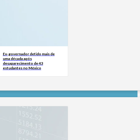
Ex-governador detido mais de
uma década após
desaparecimento de 43
estudantes no México