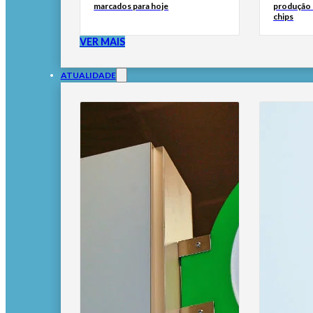
marcados para hoje
produção d
chips
VER MAIS
ATUALIDADE