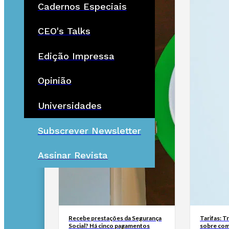
Cadernos Especiais
CEO's Talks
Edição Impressa
Opinião
Universidades
Subscrever Newsletter
Assinar Revista
Recebe prestações da Segurança
Tarifas: T
Social? Há cinco pagamentos
sobre com