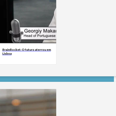
BrainRocket: O futuro aterrou em
Lisboa