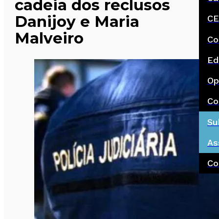
cadeia dos reclusos
Danijoy e Maria
CE
Malveiro
Co
Ed
Op
Co
Su
As
Co