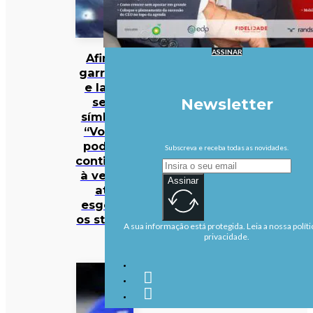
ASSINAR
Afinal,
garrafas
e latas
sem
Newsletter
símbolo
“Volta”
podem
Subscreva e receba todas as novidades.
continuar
à venda
Assinar
até
esgotar
os stocks
A sua informação está protegida. Leia a nossa políti
privacidade.