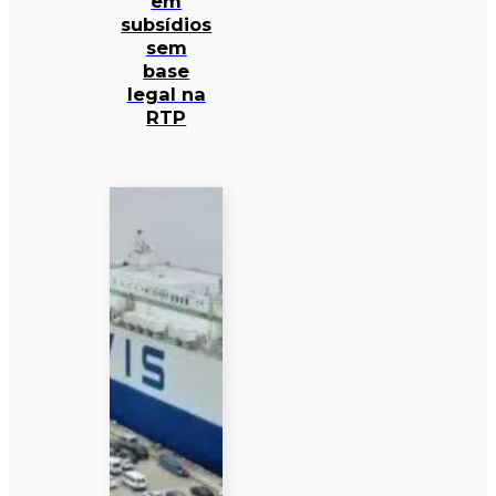
em
subsídios
sem
base
legal na
RTP