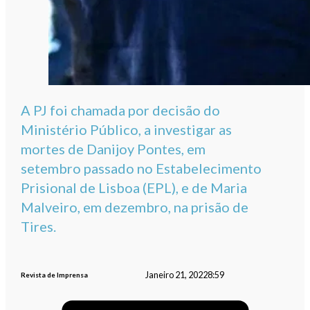
A PJ foi chamada por decisão do
Ministério Público, a investigar as
mortes de Danijoy Pontes, em
setembro passado no Estabelecimento
Prisional de Lisboa (EPL), e de Maria
Malveiro, em dezembro, na prisão de
Tires.
Janeiro 21, 2022
8:59
Revista de Imprensa