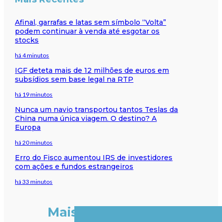
Afinal, garrafas e latas sem símbolo “Volta”
podem continuar à venda até esgotar os
stocks
há 4 minutos
IGF deteta mais de 12 milhões de euros em
subsídios sem base legal na RTP
há 19 minutos
Nunca um navio transportou tantos Teslas da
China numa única viagem. O destino? A
Europa
há 20 minutos
Erro do Fisco aumentou IRS de investidores
com ações e fundos estrangeiros
há 33 minutos
Mais