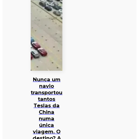
Nunca um
navio
transportou
tantos
Teslas da
China
numa
única
viagem. O
destino? A