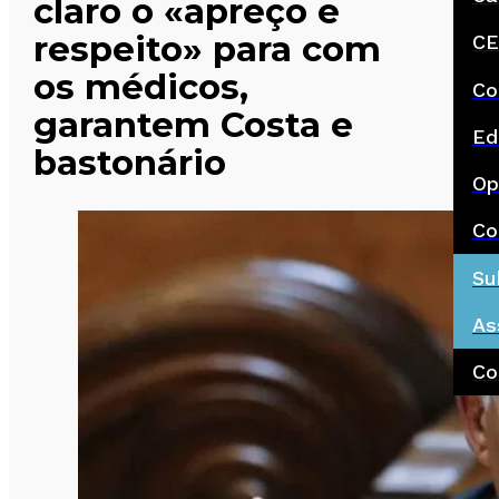
claro o «apreço e
respeito» para com
CE
os médicos,
Co
garantem Costa e
Ed
bastonário
Op
Co
Su
As
Co