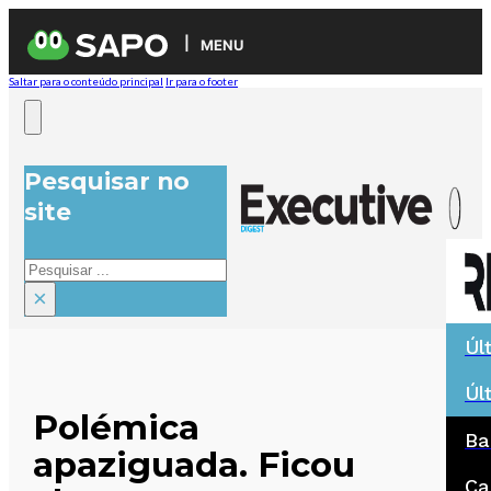
MENU
Saltar para o conteúdo principal
Ir para o footer
Pesquisar no
site
Pesquisar
×
Úl
Úl
Polémica
Ba
apaziguada. Ficou
Ca