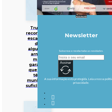
ASSINAR
Trump
reconhece
Newsletter
escassez
de
algumas
Subscreva e receba todas as novidades.
armas
mas
Assinar
garante
que EUA
têm
A sua informação está protegida. Leia a nossa políti
munições
privacidade.
suficientes