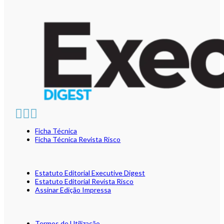
Ficha Técnica
Ficha Técnica Revista Risco
Estatuto Editorial Executive Digest
Estatuto Editorial Revista Risco
Assinar Edição Impressa
Termos de Utilização