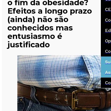
o fim da obesidade?
Efeitos a longo prazo
CE
(ainda) não são
Co
conhecidos mas
Ed
entusiasmo é
Op
justificado
Co
Su
As
Co