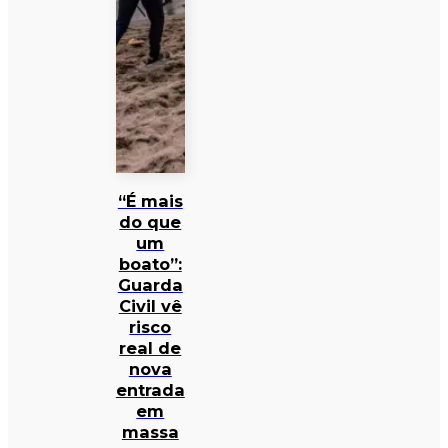
“É mais
do que
um
boato”:
Guarda
Civil vê
risco
real de
nova
entrada
em
massa