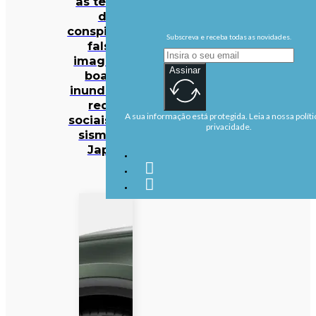
às teorias
da
conspiração:
Subscreva e receba todas as novidades.
falsas
imagens e
Assinar
boatos
inundam as
redes
A sua informação está protegida. Leia a nossa políti
sociais após
privacidade.
sismo no
Japão