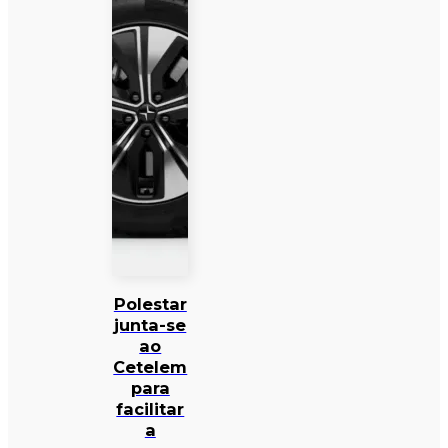
Polestar
junta-se
ao
Cetelem
para
facilitar
a