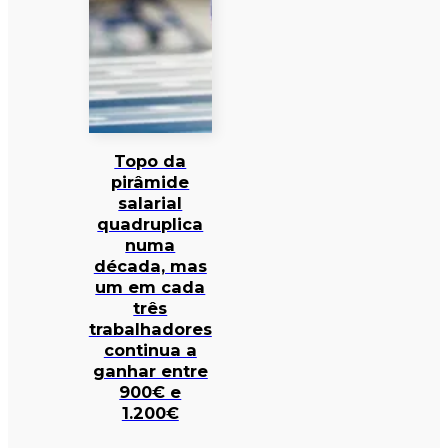
Topo da
pirâmide
salarial
quadruplica
numa
década, mas
um em cada
três
trabalhadores
continua a
ganhar entre
900€ e
1.200€