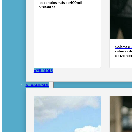
esperados mais de 400 mil
visitantes
Calema e 
cabeças de
de Monte
VER MAIS
ATUALIDADE