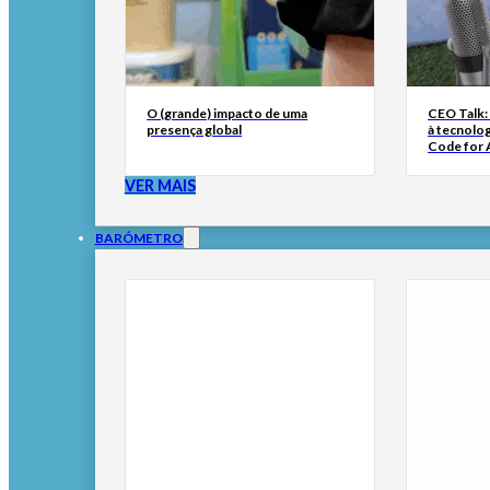
O (grande) impacto de uma
CEO Talk:
presença global
à tecnolog
Code for A
VER MAIS
BARÓMETRO