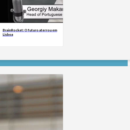
BrainRocket: O futuro aterrou em
Lisboa