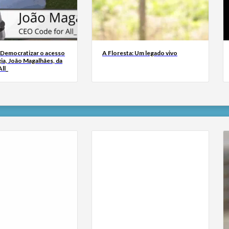
 Democratizar o acesso
A Floresta: Um legado vivo
ia, João Magalhães, da
ll_