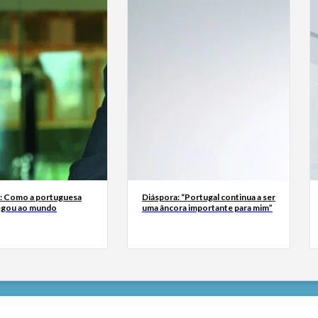
a: Como a portuguesa
Diáspora: “Portugal continua a ser
egou ao mundo
uma âncora importante para mim”