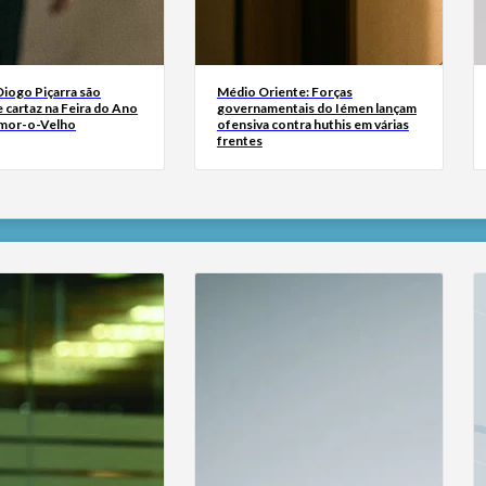
Diogo Piçarra são
Médio Oriente: Forças
 cartaz na Feira do Ano
governamentais do Iémen lançam
mor-o-Velho
ofensiva contra huthis em várias
frentes