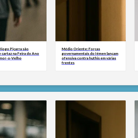
Diogo Piçarra são
Médio Oriente: Forças
 cartaz na Feira do Ano
governamentais do Iémen lançam
mor-o-Velho
ofensiva contra huthis em várias
frentes