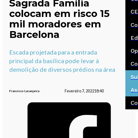
Sagrada Família
colocam em risco 15
CE
mil moradores em
Co
Barcelona
Ed
Op
Escada projetada para a entrada
principal da basílica pode levar à
Co
demolição de diversos prédios na área
Su
As
Fevereiro 7, 2022
18:40
Francisco Laranjeira
Co