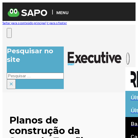
MENU
Saltar para o conteúdo principal
Ir para o footer
Pesquisar no
site
Pesquisar
×
Úl
Úl
Planos de
Ba
construção da
Ca