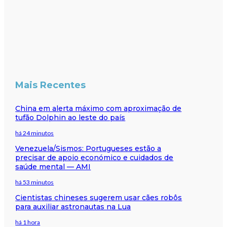
Mais Recentes
China em alerta máximo com aproximação de
tufão Dolphin ao leste do país
há 24 minutos
Venezuela/Sismos: Portugueses estão a
precisar de apoio económico e cuidados de
saúde mental — AMI
há 53 minutos
Cientistas chineses sugerem usar cães robôs
para auxiliar astronautas na Lua
há 1 hora