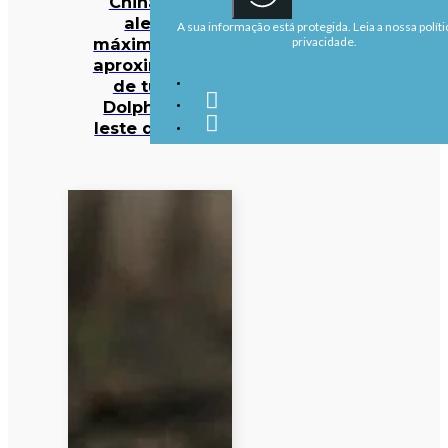
China em
alerta
A sua informação está protegida. Leia a nossa políti
máximo com
privacidade.
aproximação
de tufão
Dolphin ao
leste do país