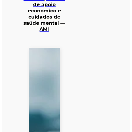
de apoio
económico e
cuidados de
saúde mental —
AMI