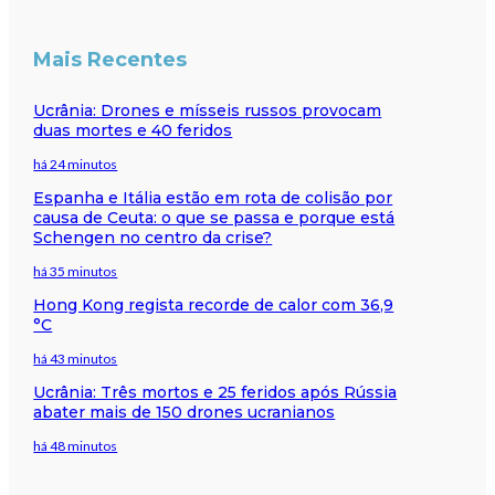
Mais Recentes
Ucrânia: Drones e mísseis russos provocam
duas mortes e 40 feridos
há 24 minutos
Espanha e Itália estão em rota de colisão por
causa de Ceuta: o que se passa e porque está
Schengen no centro da crise?
há 35 minutos
Hong Kong regista recorde de calor com 36,9
°C
há 43 minutos
Ucrânia: Três mortos e 25 feridos após Rússia
abater mais de 150 drones ucranianos
há 48 minutos