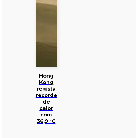
Hong
Kong
regista
recorde
de
calor
com
36,9 °C