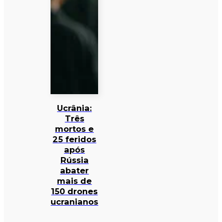
Ucrânia:
Três
mortos e
25 feridos
após
Rússia
abater
mais de
150 drones
ucranianos