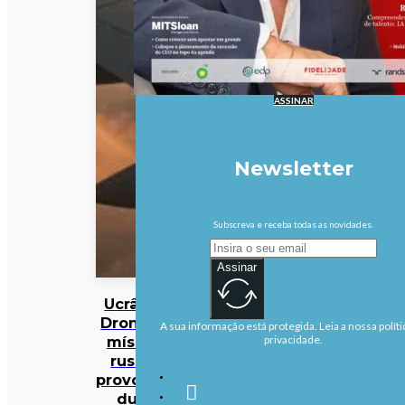
ASSINAR
Newsletter
Subscreva e receba todas as novidades.
Assinar
Ucrânia:
Drones e
A sua informação está protegida. Leia a nossa políti
mísseis
privacidade.
russos
provocam
duas