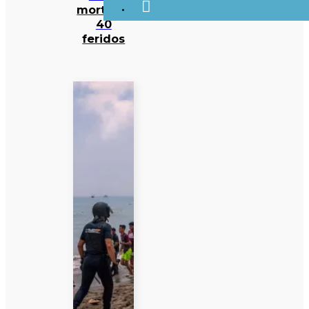
mortes e
40
feridos