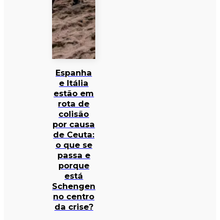
Espanha
e Itália
estão em
rota de
colisão
por causa
de Ceuta:
o que se
passa e
porque
está
Schengen
no centro
da crise?