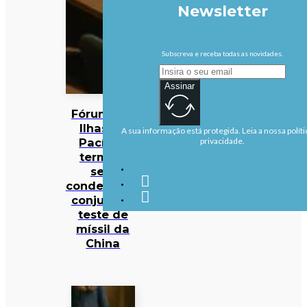
Newsletter
Subscreva e receba todas as novidades.
Assinar
Fórum das
Ilhas do
A sua informação está protegida. Leia a nossa políti
Pacífico
privacidade.
termina
sem
condenação
conjunta a
teste de
míssil da
China