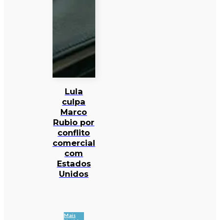
Lula
culpa
Marco
Rubio por
conflito
comercial
com
Estados
Unidos
Mais