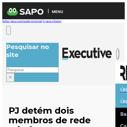
MENU
Saltar para o conteúdo principal
Ir para o footer
Pesquisar no
site
Pesquisar
×
Úl
Úl
PJ detém dois
Ba
membros de rede
Ca