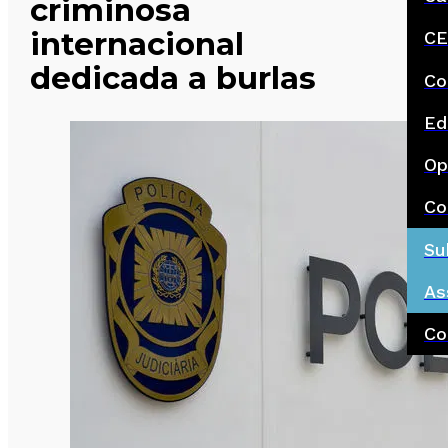
criminosa
internacional
CE
dedicada a burlas
Co
Ed
Op
Co
Su
As
Co