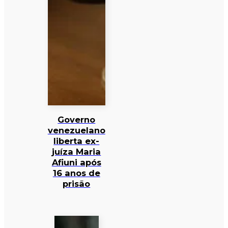
Governo
venezuelano
liberta ex-
juíza Maria
Afiuni após
16 anos de
prisão