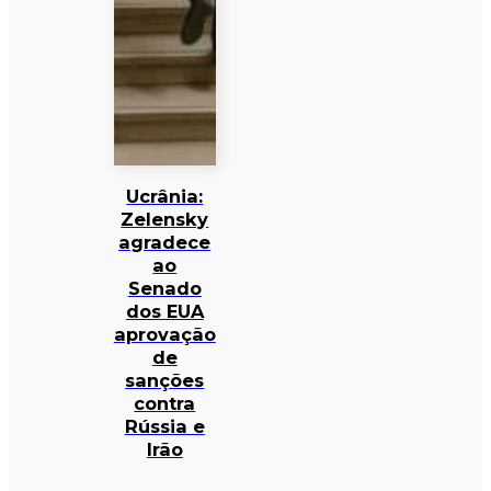
Ucrânia:
Zelensky
agradece
ao
Senado
dos EUA
aprovação
de
sanções
contra
Rússia e
Irão