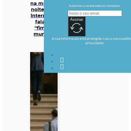
na mesma
Subscreva e receba todas as novidades.
noite… e a
Internet já
Assinar
fala no
“fim do
mundo”
A sua informação está protegida. Leia a nossa políti
privacidade.