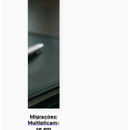
Migrações:
Multiplicam-
se em