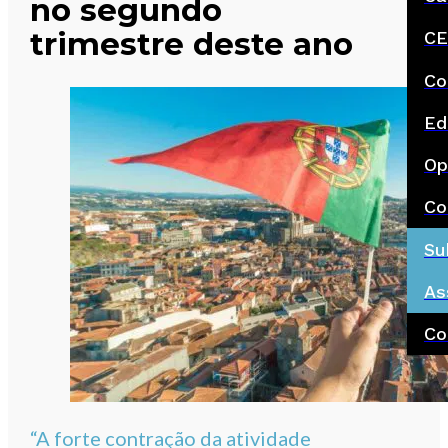
no segundo
trimestre deste ano
CE
Co
Ed
Op
Co
Su
As
Co
“A forte contração da atividade