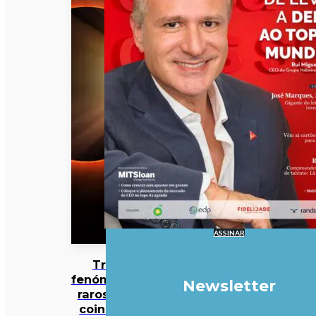
ASSINAR
Três
fenómenos
Newsletter
raros vão
coincidir