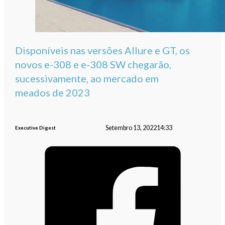
Disponíveis nas versões Allure e GT, os
novos e-308 e e-308 SW chegarão,
sucessivamente, ao mercado em
meados de 2023
Setembro 13, 2022
14:33
Executive Digest