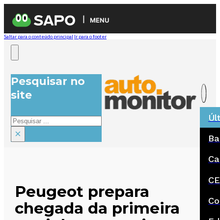
MENU
Saltar para o conteúdo principal
Ir para o footer
Pesquisar no
site
Úl
Pesquisar
×
Ba
Ca
CE
Peugeot prepara
Co
chegada da primeira