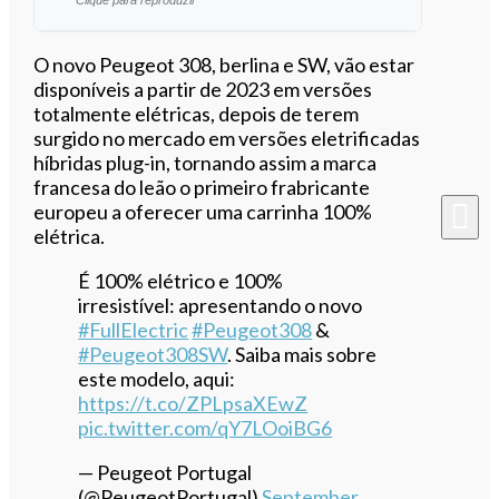
Ouvir este artigo
O novo Peugeot 308, berlina e SW, vão estar
disponíveis a partir de 2023 em versões
totalmente elétricas, depois de terem
surgido no mercado em versões eletrificadas
híbridas plug-in, tornando assim a marca
francesa do leão o primeiro frabricante
europeu a oferecer uma carrinha 100%
elétrica.
É 100% elétrico e 100%
irresistível: apresentando o novo
#FullElectric
#Peugeot308
&
#Peugeot308SW
. Saiba mais sobre
este modelo, aqui:
https://t.co/ZPLpsaXEwZ
pic.twitter.com/qY7LOoiBG6
— Peugeot Portugal
(@PeugeotPortugal)
September