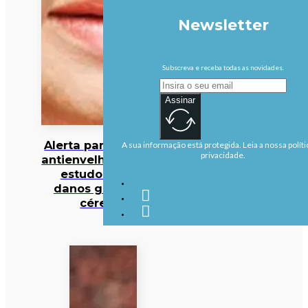
Newsletter
Subscreva e receba todas as novidades.
Assinar
Alerta para cocktail
A sua informação está protegida. Leia a nossa políti
privacidade.
antienvelhecimento:
estudo deteta
danos graves no
cérebro