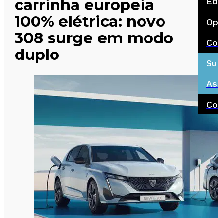
carrinha europeia
Ed
100% elétrica: novo
Op
308 surge em modo
Co
duplo
Su
As
Co