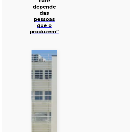
café
depende
das
pessoas
que o
produzem”