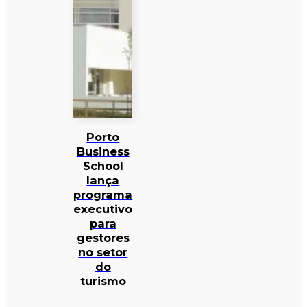
Porto
Business
School
lança
programa
executivo
para
gestores
no setor
do
turismo